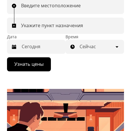
Введите местоположение
Укажите пункт назначения
Дата
Время
Сейчас
Нажмите
Узнать цены
стрелку
вниз,
чтобы
перейти
к
календарю
и
выбрать
дату.
Чтобы
закрыть
календарь,
нажмите