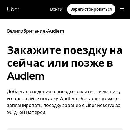
Пропустить
и
Uber
Войти
Зарегистрироваться
перейти
к
основному
содержимому
Великобритания
>
Audlem
Закажите поездку на
сейчас или позже в
Audlem
Добавьте сведения о поездке, садитесь в машину
и совершайте посадку. Audlem. Вы также можете
запланировать поездку заранее с Uber Reserve за
90 дней наперед.