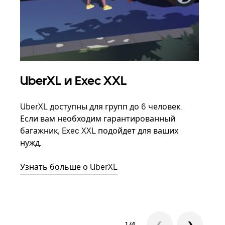
UberXL и Exec XXL
Гр
UberXL доступны для групп до 6 человек.
Когд
Если вам необходим гарантированный
семь
багажник, Exec XXL подойдет для ваших
выбр
нужд.
назн
Узнать больше о UberXL
Узна
1/4