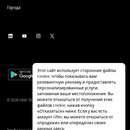
Города
Этот сайт использует сторонние файлы
cookie, чтобы показывать вам
релевантную рекламу и предоставлять
персонализированные услуги,
запоминая ваше местоположение. Вы
можете отказаться от получения этих
©
2026
Uber Technologies Inc.
файлов cookie, нажав кнопку
«Отказаться» ниже. Если у вас есть
аккаунт Uber, вы можете отказаться от
«продажи» или «передачи» своих
данных
здесь
.