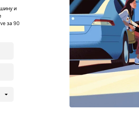
ашину и
е
ve за 90