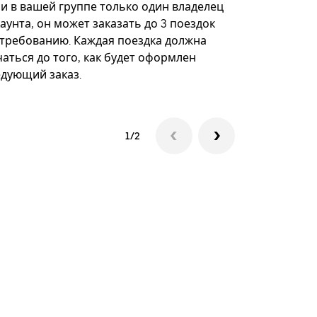
некоторых 
ли в вашей группе только один владелец
определённ
аунта, он может заказать до 3 поездок
мероприяти
 требованию. Каждая поездка должна
аться до того, как будет оформлен
Посмотреть
едующий заказ.
1/2