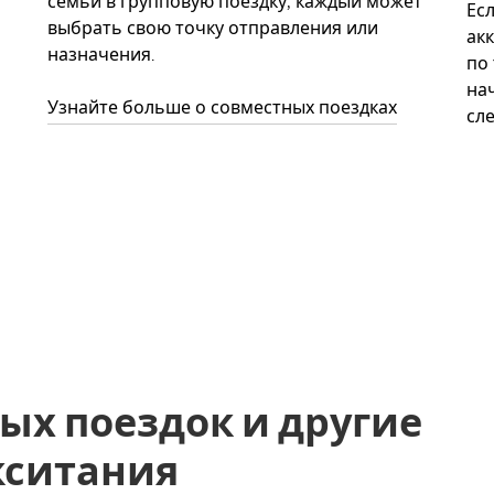
семьи в групповую поездку, каждый может
Ес
выбрать свою точку отправления или
акк
назначения.
по
нач
Узнайте больше о совместных поездках
сл
ых поездок и другие
Окситания