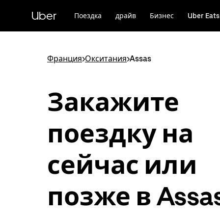
Пропустить
и
Uber
Поездка
драйв
Бизнес
Uber Eats
перейти
к
основному
содержимому
Франция
>
Окситания
>
Assas
Закажите
поездку на
сейчас или
позже в Assa