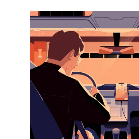
календарю
и
выбрать
дату.
Чтобы
закрыть
календарь,
нажмите
Esc.