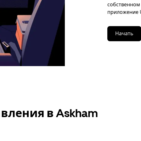
собственном 
приложение U
Начать
вления в Askham