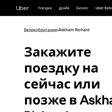
Пропустить
и
Uber
Поездка
драйв
Бизнес
Uber Eats
перейти
к
основному
содержимому
Великобритания
>
Askham Richard
Закажите
поездку на
сейчас или
позже в Ask