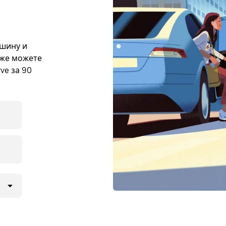
ашину и
кже можете
ve за 90