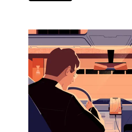
вниз,
чтобы
перейти
к
календарю
и
выбрать
дату.
Чтобы
закрыть
календарь,
нажмите
Esc.