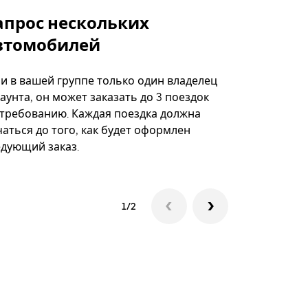
апрос нескольких
Uber Shu
втомобилей
Вариант по
некоторых 
ли в вашей группе только один владелец
определённ
аунта, он может заказать до 3 поездок
мероприяти
 требованию. Каждая поездка должна
аться до того, как будет оформлен
Посмотреть
едующий заказ.
1/2