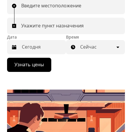
Введите местоположение
Укажите пункт назначения
Дата
Время
Сейчас
Нажмите
Узнать цены
стрелку
вниз,
чтобы
перейти
к
календарю
и
выбрать
дату.
Чтобы
закрыть
календарь,
нажмите