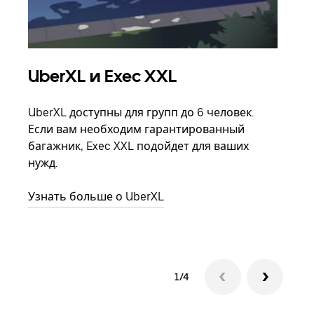
UberXL и Exec XXL
Гр
UberXL доступны для групп до 6 человек.
Когд
Если вам необходим гарантированный
семь
багажник, Exec XXL подойдет для ваших
выбр
нужд.
назн
Узнать больше о UberXL
Узна
1/4