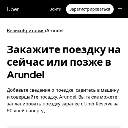
Пропустить
и
Uber
Войти
Зарегистрироваться
перейти
к
основному
содержимому
Великобритания
>
Arundel
Закажите поездку на
сейчас или позже в
Arundel
Добавьте сведения о поездке, садитесь в машину
и совершайте посадку. Arundel. Вы также можете
запланировать поездку заранее с Uber Reserve за
90 дней наперед.