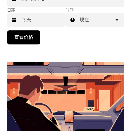
日期
时间
现在
按
查看价格
向
下
箭
头
键
可
浏
览
日
历
并
选
择