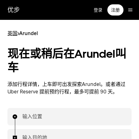
跳
优步
登录
注册
至
主
要
英国
>
Arundel
内
容
现在或稍后在Arundel叫
车
添加行程详情，上车即可出发探索Arundel。或者通过
Uber Reserve 提前预约行程，最多可提前 90 天。
输入位置
输入目的地