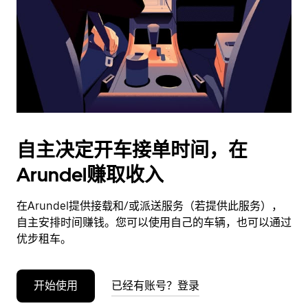
日
期。
按
退
出
键
可
关
闭
自主决定开车接单时间，在
日
Arundel赚取收入
历。
在Arundel提供接载和/或派送服务（若提供此服务），
自主安排时间赚钱。您可以使用自己的车辆，也可以通过
优步租车。
开始使用
已经有账号？登录