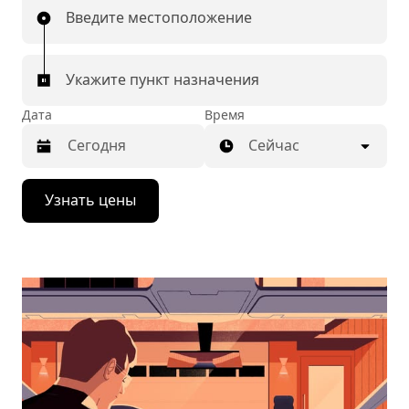
Введите местоположение
Укажите пункт назначения
Дата
Время
Сейчас
Нажмите
Узнать цены
стрелку
вниз,
чтобы
перейти
к
календарю
и
выбрать
дату.
Чтобы
закрыть
календарь,
нажмите