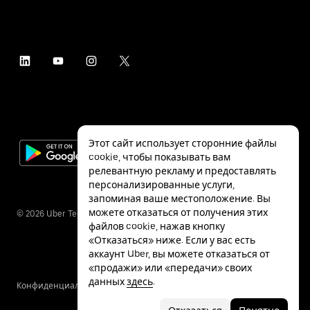
Этот сайт использует сторонние файлы
cookie, чтобы показывать вам
релевантную рекламу и предоставлять
персонализированные услуги,
запоминая ваше местоположение. Вы
можете отказаться от получения этих
©
2026
Uber Technologies Inc.
файлов cookie, нажав кнопку
«Отказаться» ниже. Если у вас есть
аккаунт Uber, вы можете отказаться от
«продажи» или «передачи» своих
данных
здесь
.
Конфиденциальность
Специальные
Условия
возможности