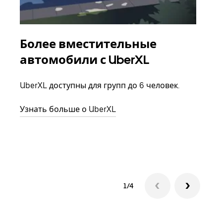
Более вместительные
Гр
автомобили с UberXL
Когд
семь
UberXL доступны для групп до 6 человек.
выбр
назн
Узнать больше о UberXL
Узна
1/4