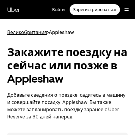
Пропустить
и
Uber
Войти
Зарегистрироваться
перейти
к
основному
содержимому
Великобритания
>
Appleshaw
Закажите поездку на
сейчас или позже в
Appleshaw
Добавьте сведения о поездке, садитесь в машину
и совершайте посадку. Appleshaw. Вы также
можете запланировать поездку заранее с Uber
Reserve за 90 дней наперед.