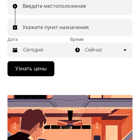
Введите местоположение
Укажите пункт назначения
Дата
Время
Сейчас
Нажмите
Узнать цены
стрелку
вниз,
чтобы
перейти
к
календарю
и
выбрать
дату.
Чтобы
закрыть
календарь,
нажмите