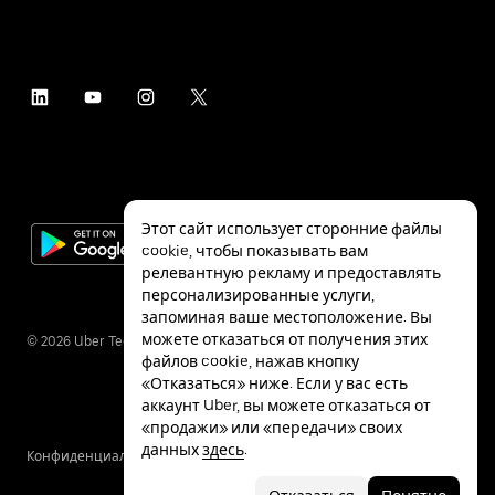
Этот сайт использует сторонние файлы
cookie, чтобы показывать вам
релевантную рекламу и предоставлять
персонализированные услуги,
запоминая ваше местоположение. Вы
можете отказаться от получения этих
©
2026
Uber Technologies Inc.
файлов cookie, нажав кнопку
«Отказаться» ниже. Если у вас есть
аккаунт Uber, вы можете отказаться от
«продажи» или «передачи» своих
данных
здесь
.
Конфиденциальность
Специальные
Условия
возможности