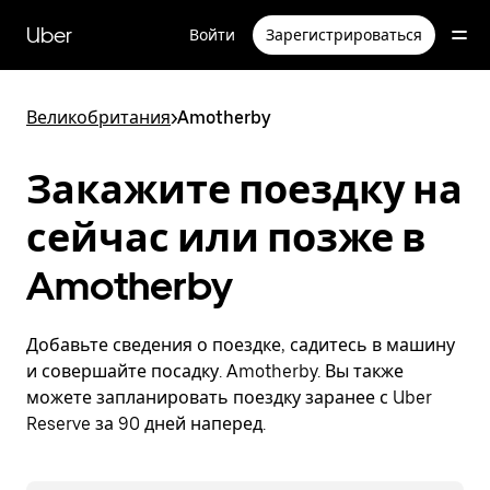
Пропустить
и
Uber
Войти
Зарегистрироваться
перейти
к
основному
содержимому
Великобритания
>
Amotherby
Закажите поездку на
сейчас или позже в
Amotherby
Добавьте сведения о поездке, садитесь в машину
и совершайте посадку. Amotherby. Вы также
можете запланировать поездку заранее с Uber
Reserve за 90 дней наперед.