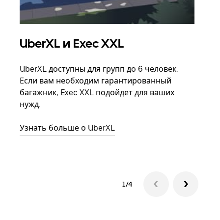
UberXL и Exec XXL
Гр
UberXL доступны для групп до 6 человек.
Когд
Если вам необходим гарантированный
семь
багажник, Exec XXL подойдет для ваших
выбр
нужд.
назн
Узнать больше о UberXL
Узна
1/4