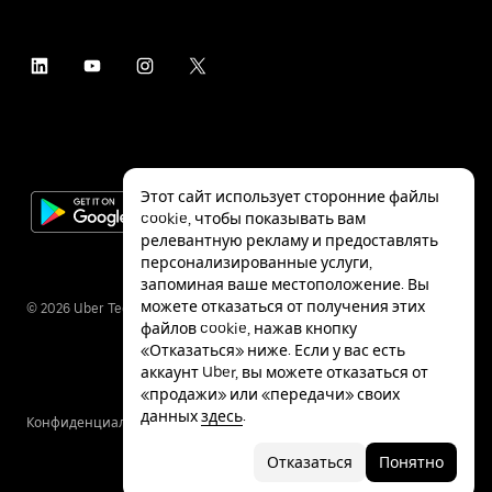
Этот сайт использует сторонние файлы
cookie, чтобы показывать вам
релевантную рекламу и предоставлять
персонализированные услуги,
запоминая ваше местоположение. Вы
можете отказаться от получения этих
©
2026
Uber Technologies Inc.
файлов cookie, нажав кнопку
«Отказаться» ниже. Если у вас есть
аккаунт Uber, вы можете отказаться от
«продажи» или «передачи» своих
данных
здесь
.
Конфиденциальность
Специальные
Условия
возможности
Отказаться
Понятно