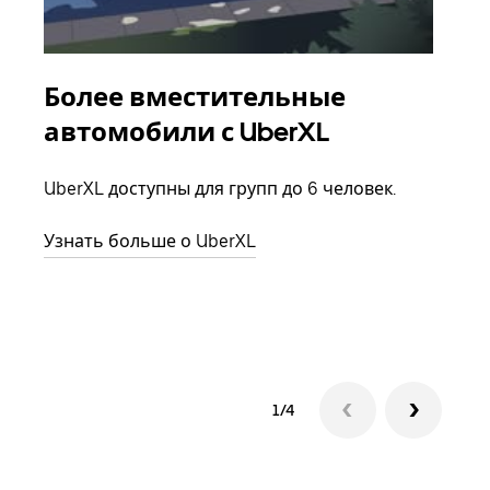
Более вместительные
Гр
автомобили с UberXL
Когд
семь
UberXL доступны для групп до 6 человек.
выбр
назн
Узнать больше о UberXL
Узна
1/4