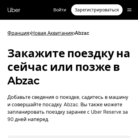
Пропустить
и
Uber
Войти
Зарегистрироваться
перейти
к
основному
содержимому
Франция
>
Новая Аквитания
>
Abzac
Закажите поездку на
сейчас или позже в
Abzac
Добавьте сведения о поездке, садитесь в машину
и совершайте посадку. Abzac. Вы также можете
запланировать поездку заранее с Uber Reserve за
90 дней наперед.