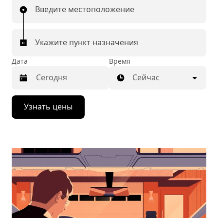
Введите местоположение
Укажите пункт назначения
Дата
Время
Сейчас
Нажмите
Узнать цены
стрелку
вниз,
чтобы
перейти
к
календарю
и
выбрать
дату.
Чтобы
закрыть
календарь,
нажмите