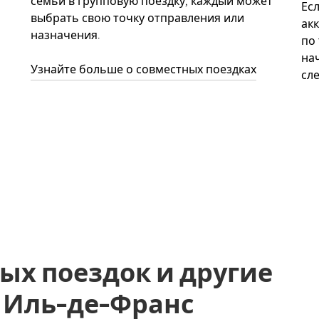
семьи в групповую поездку, каждый может
Ес
выбрать свою точку отправления или
акк
назначения.
по
нач
Узнайте больше о совместных поездках
сл
ых поездок и другие
s, Иль-де-Франс