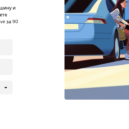
ашину и
ете
ve за 90