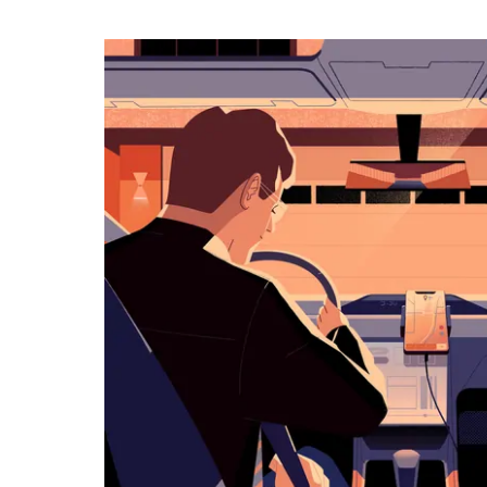
календарю
и
выбрать
дату.
Чтобы
закрыть
календарь,
нажмите
Esc.