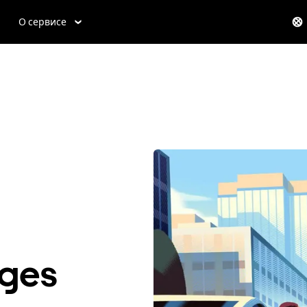
О сервисе
iges