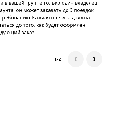
некоторых 
ли в вашей группе только один владелец
определённ
аунта, он может заказать до 3 поездок
мероприяти
 требованию. Каждая поездка должна
аться до того, как будет оформлен
Посмотреть
едующий заказ.
1/2