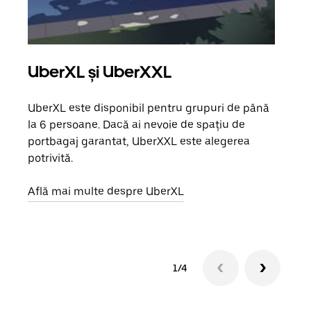
UberXL și UberXXL
Căl
UberXL este disponibil pentru grupuri de până
Când 
la 6 persoane. Dacă ai nevoie de spațiu de
de g
portbagaj garantat, UberXXL este alegerea
prop
potrivită.
Află
Află mai multe despre UberXL
1/4