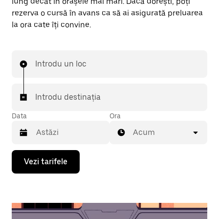
lung decât în orașele mai mari. Dacă dorești, poți
rezerva o cursă în avans ca să ai asigurată preluarea
la ora cate îți convine.
Introdu un loc
Introdu destinația
Data
Ora
Acum
Pentru
Vezi tarifele
a
deschide
calendarul
și
a
selecta
o