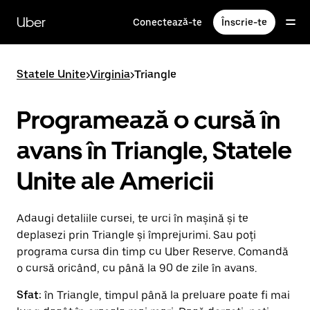
Accesează
direct
Uber
Conectează-te
Înscrie-te
conținutul
principal
Statele Unite
>
Virginia
>
Triangle
Programează o cursă în
avans în Triangle, Statele
Unite ale Americii
Adaugi detaliile cursei, te urci în mașină și te
deplasezi prin Triangle și împrejurimi. Sau poți
programa cursa din timp cu Uber Reserve. Comandă
o cursă oricând, cu până la 90 de zile în avans.
Sfat:
în Triangle, timpul până la preluare poate fi mai