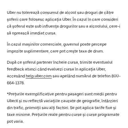
Uber nu tolerează consumul de alcool sau droguri de către
șoferii care folosesc aplicația Uber. În cazul în care consideri
că șoferul este sub influența drogurilor sau a alcoolului, cere-i
să oprească imediat cursa.
În cazul mașinilor comerciale, guvernul poate percepe
impozite suplimentare, care pot crește taxa de drum.
După ce șoferul partener încheie cursa, trimite eventualul
feedback atunci când evaluezi cursa în aplicația Uber,
accesând
help.uber.com
sau apelând numărul de telefon 800-
664-1378.
*Prețurile exemplificative pentru pasageri sunt medii pentru
UberX și nu reflectă variațiile cauzate de geografie, întârzieri
din trafic, promoții sau alți factori. Se pot aplica tarife fixe și
taxe minime. Prețurile reale pentru curse și curse programate
pot varia.