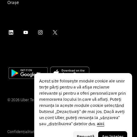
Orașe
Acest site folosește module cookie ale unor
terțe părți pentru a vă afișa reclame
relevante și pentru a oferi personalizare prin
memorarea locului în care vă aflați. Puteți
©
2026
Uber Technologies Inc.
renunța la aceste module cookie selectând
butonul „Dezactivați” de mai jos. Dacă aveți
un cont Uber, puteți renunța la „vânzarea”
sau „distribuirea” datelor dvs.
aici
.
Confidențialitate
Accesibilitate
Termeni și condiții
Renunță
Am înțeles