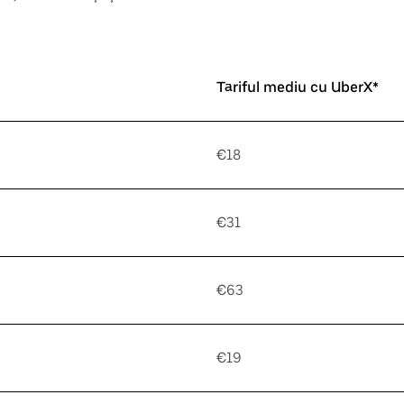
Tariful mediu cu UberX*
€18
€31
€63
€19