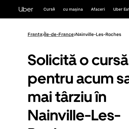
Accesează
direct
Uber
Cursă
cu mașina
Afaceri
Uber Ea
conținutul
principal
Franța
>
Île-de-France
>
Nainville-Les-Roches
Solicită o cursă
pentru acum s
mai târziu în
Nainville-Les-