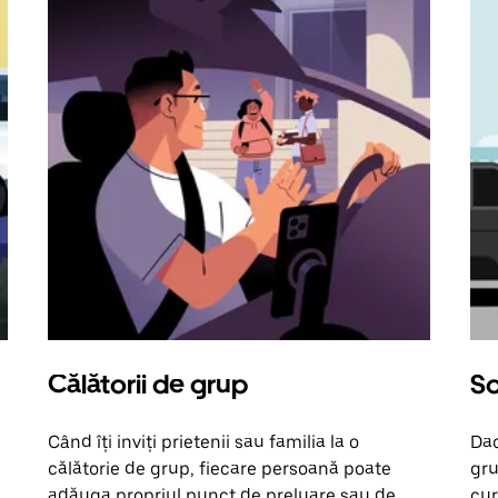
Călătorii de grup
So
Când îți inviți prietenii sau familia la o
Dac
călătorie de grup, fiecare persoană poate
gru
adăuga propriul punct de preluare sau de
cur