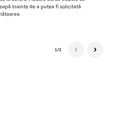
eapă înainte de a putea fi solicitată
ătoarea.
Vezi disponib
1/2