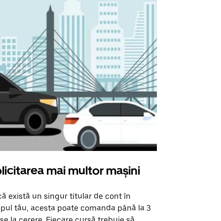
licitarea mai multor mașini
Uber Shu
ă există un singur titular de cont în
Opțiunea noa
pul tău, acesta poate comanda până la 3
pentru anumi
se la cerere. Fiecare cursă trebuie să
locații de 