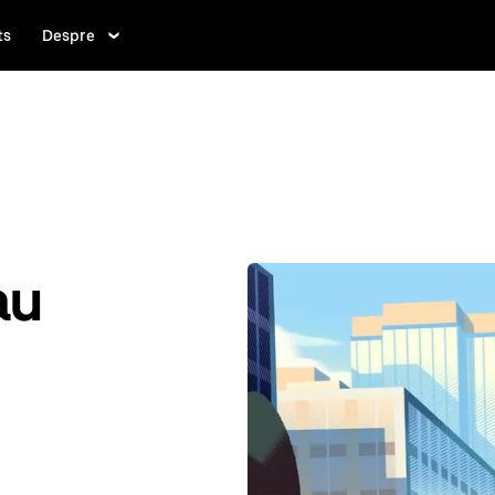
ts
Despre
au