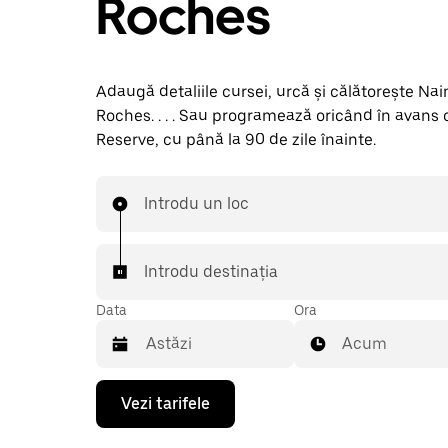
Roches
Adaugă detaliile cursei, urcă și călătorește Nai
Roches. . . . Sau programează oricând în avans
Reserve, cu până la 90 de zile înainte.
Introdu un loc
Introdu destinația
Data
Ora
Acum
Pentru
Vezi tarifele
a
deschide
calendarul