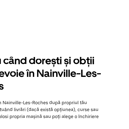
când dorești și obții
evoie în Nainville-Les-
s
n Nainville-Les-Roches după propriul tău
uând livrări (dacă există opțiunea), curse sau
olosi propria mașină sau poți alege o închiriere