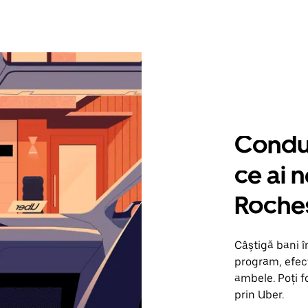
Condu 
ce ai n
Roche
Câștigă bani î
program, efect
ambele. Poți f
prin Uber.