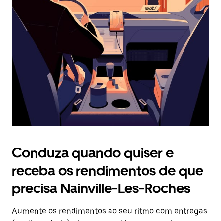
Prima
o
botão
Esc
para
fechar
o
calendário.
Conduza quando quiser e
receba os rendimentos de que
precisa Nainville-Les-Roches
Aumente os rendimentos ao seu ritmo com entregas