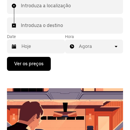
Introduza a localização
Introduza o destino
Date
Hora
Agora
Prima
Ver os preços
a
tecla
da
seta
para
interagir
com
o
calendário
e
selecionar
uma
data.