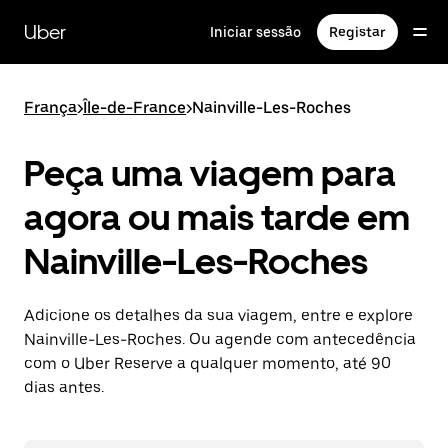
Avançar
para
Uber
Iniciar sessão
Registar
o
conteúdo
principal
França
>
Île-de-France
>
Nainville-Les-Roches
Peça uma viagem para
agora ou mais tarde em
Nainville-Les-Roches
Adicione os detalhes da sua viagem, entre e explore
Nainville-Les-Roches. Ou agende com antecedência
com o Uber Reserve a qualquer momento, até 90
dias antes.