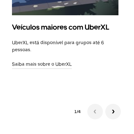
Veículos maiores com UberXL
Vi
UberXL está disponível para grupos até 6
Quan
pessoas.
para
pode
Saiba mais sobre o UberXL
ou d
Saib
1/4