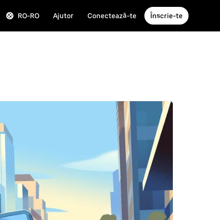
RO-RO
Ajutor
Conectează-te
Înscrie-te