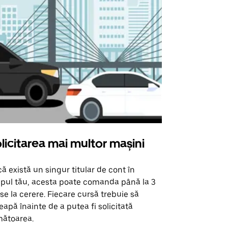
licitarea mai multor mașini
Uber Shu
ă există un singur titular de cont în
Opțiunea noa
pul tău, acesta poate comanda până la 3
pentru anumi
se la cerere. Fiecare cursă trebuie să
locații de 
eapă înainte de a putea fi solicitată
ătoarea.
Vezi disponib