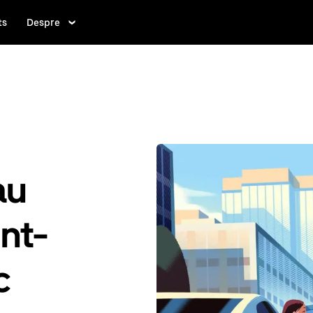
ts
Despre
au
int-
c