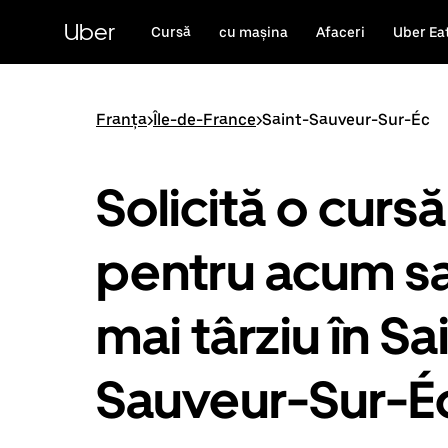
Accesează
direct
Uber
Cursă
cu mașina
Afaceri
Uber Ea
conținutul
principal
Franța
>
Île-de-France
>
Saint-Sauveur-Sur-Éc
Solicită o cursă
pentru acum s
mai târziu în Sa
Sauveur-Sur-É