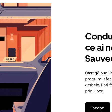
Condu 
ce ai n
Sauve
Câștigă bani 
program, efect
ambele. Poți f
prin Uber.
Începe