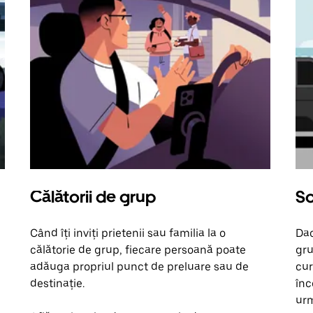
Călătorii de grup
So
Când îți inviți prietenii sau familia la o
Dac
călătorie de grup, fiecare persoană poate
gru
adăuga propriul punct de preluare sau de
cur
destinație.
înc
urm