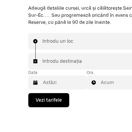
Adaugă detaliile cursei, urcă și călătorește Sa
Sur-Éc. . . . Sau programează oricând în avans 
Reserve, cu până la 90 de zile înainte.
Introdu un loc
Introdu destinația
Data
Ora
Acum
Pentru
Vezi tarifele
a
deschide
calendarul
și
a
selecta