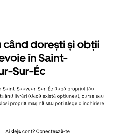
când dorești și obții
evoie în Saint-
ur-Sur-Éc
în Saint-Sauveur-Sur-Éc după propriul tău
uând livrări (dacă există opțiunea), curse sau
olosi propria mașină sau poți alege o închiriere
Ai deja cont? Conectează-te