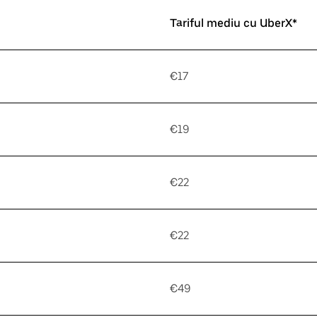
Tariful mediu cu UberX*
€17
€19
€22
€22
€49