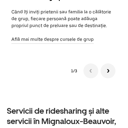
Când îți inviți prietenii sau familia la o călătorie
Dacă
de grup, fiecare persoană poate adăuga
tău,
propriul punct de preluare sau de destinație.
cere
de a
Află mai multe despre cursele de grup
1/3
Servicii de ridesharing și alte
servicii în Mignaloux-Beauvoir,