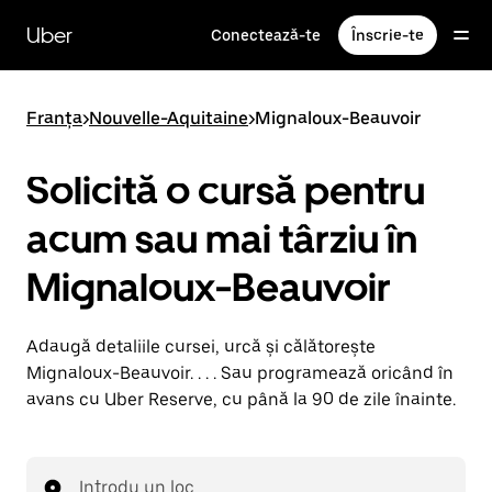
Accesează
direct
Uber
Conectează-te
Înscrie-te
conținutul
principal
Franța
>
Nouvelle-Aquitaine
>
Mignaloux-Beauvoir
Solicită o cursă pentru
acum sau mai târziu în
Mignaloux-Beauvoir
Adaugă detaliile cursei, urcă și călătorește
Mignaloux-Beauvoir. . . . Sau programează oricând în
avans cu Uber Reserve, cu până la 90 de zile înainte.
Introdu un loc