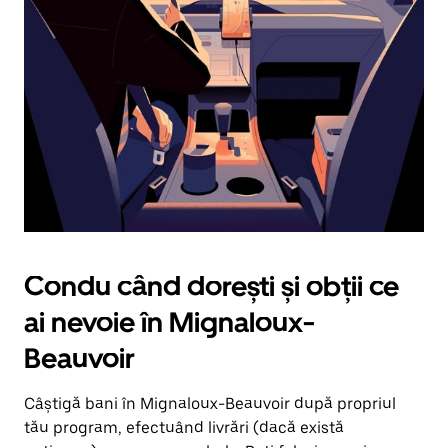
în
jos.
Închide
calendarul
apăsând
pe
butonul
Escape.
Condu când dorești și obții ce
ai nevoie în Mignaloux-
Beauvoir
Câștigă bani în Mignaloux-Beauvoir după propriul
tău program, efectuând livrări (dacă există