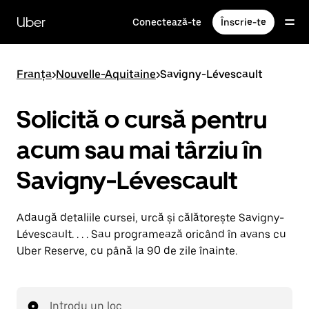
Accesează
direct
Uber
Conectează-te
Înscrie-te
conținutul
principal
Franța
>
Nouvelle-Aquitaine
>
Savigny-Lévescault
Solicită o cursă pentru
acum sau mai târziu în
Savigny-Lévescault
Adaugă detaliile cursei, urcă și călătorește Savigny-
Lévescault. . . . Sau programează oricând în avans cu
Uber Reserve, cu până la 90 de zile înainte.
Introdu un loc