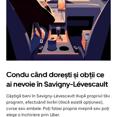
în
jos.
Închide
calendarul
apăsând
pe
butonul
Escape.
Condu când dorești și obții ce
ai nevoie în Savigny-Lévescault
Câștigă bani în Savigny-Lévescault după propriul tău
program, efectuând livrări (dacă există opțiunea),
curse sau ambele. Poți folosi propria mașină sau poți
alege o închiriere prin Uber.