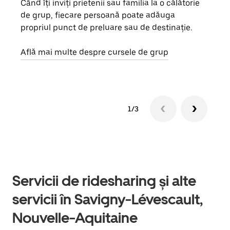
Când îți inviți prietenii sau familia la o călătorie
Dacă
de grup, fiecare persoană poate adăuga
tău,
propriul punct de preluare sau de destinație.
cere
de a
Află mai multe despre cursele de grup
1/3
Servicii de ridesharing și alte
servicii în Savigny-Lévescault,
Nouvelle-Aquitaine