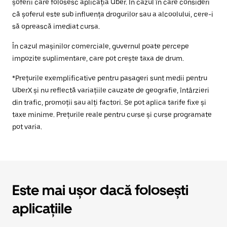
șoferii care folosesc aplicația Uber. În cazul în care consideri
că șoferul este sub influența drogurilor sau a alcoolului, cere-i
să oprească imediat cursa.
În cazul mașinilor comerciale, guvernul poate percepe
impozite suplimentare, care pot crește taxa de drum.
*Prețurile exemplificative pentru pasageri sunt medii pentru
UberX și nu reflectă variațiile cauzate de geografie, întârzieri
din trafic, promoții sau alți factori. Se pot aplica tarife fixe și
taxe minime. Prețurile reale pentru curse și curse programate
pot varia.
Este mai ușor dacă folosești
aplicațiile