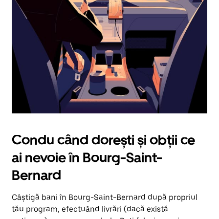
în
jos.
Închide
calendarul
apăsând
pe
butonul
Escape.
Condu când dorești și obții ce
ai nevoie în Bourg-Saint-
Bernard
Câștigă bani în Bourg-Saint-Bernard după propriul
tău program, efectuând livrări (dacă există