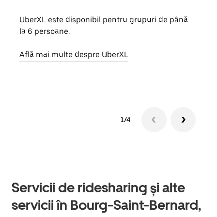
UberXL este disponibil pentru grupuri de până
Când 
la 6 persoane.
de g
prop
Află mai multe despre UberXL
Află
1/4
Servicii de ridesharing și alte
servicii în Bourg-Saint-Bernard,