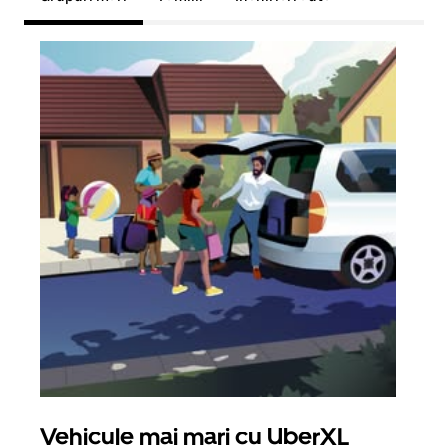
Vehicule mai mari cu UberXL
Căl