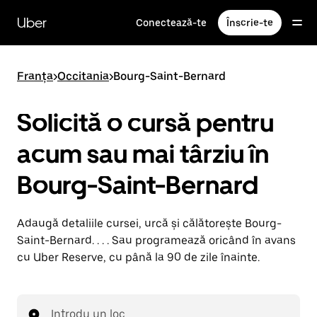
Accesează
direct
Uber
Conectează-te
Înscrie-te
conținutul
principal
Franța
>
Occitania
>
Bourg-Saint-Bernard
Solicită o cursă pentru
acum sau mai târziu în
Bourg-Saint-Bernard
Adaugă detaliile cursei, urcă și călătorește Bourg-
Saint-Bernard. . . . Sau programează oricând în avans
cu Uber Reserve, cu până la 90 de zile înainte.
Introdu un loc