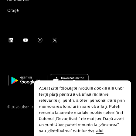
Orașe
Acest site folosește module cookie ale unor
terțe părți pentru a vă afișa reclame
relevante și pentru a oferi personalizare prin
memorarea locului în care vă aflați. Puteți
©
2026
Uber Technologies Inc.
renunța la aceste module cookie selectând
butonul „Dezactivați” de mai jos. Dacă aveți
un cont Uber, puteți renunța la „vânzarea”
sau „distribuirea” datelor dvs.
aici
.