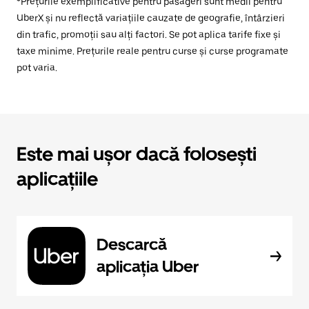
*Prețurile exemplificative pentru pasageri sunt medii pentru
UberX și nu reflectă variațiile cauzate de geografie, întârzieri
din trafic, promoții sau alți factori. Se pot aplica tarife fixe și
taxe minime. Prețurile reale pentru curse și curse programate
pot varia.
Este mai ușor dacă folosești
aplicațiile
Descarcă
aplicația Uber