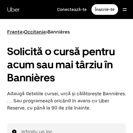
Accesează
direct
Uber
Conectează-te
Înscrie-te
conținutul
principal
Franța
>
Occitania
>
Bannières
Solicită o cursă pentru
acum sau mai târziu în
Bannières
Adaugă detaliile cursei, urcă și călătorește Bannières.
. . . Sau programează oricând în avans cu Uber
Reserve, cu până la 90 de zile înainte.
Introdu un loc