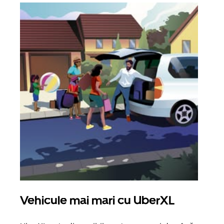
Vehicule mai mari cu UberXL
Căl