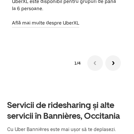
UberXL este disponibil pentru grupuri de până
Când 
la 6 persoane.
de g
prop
Află mai multe despre UberXL
Află
1/4
Servicii de ridesharing și alte
servicii în Bannières, Occitania
Cu Uber Bannières este mai ușor să te deplasezi.