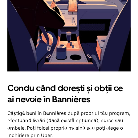
în
jos.
Închide
calendarul
apăsând
pe
butonul
Escape.
Condu când dorești și obții ce
ai nevoie în Bannières
Câștigă bani în Bannières după propriul tău program,
efectuând livrări (dacă există opțiunea), curse sau
ambele. Poți folosi propria mașină sau poți alege o
închiriere prin Uber.