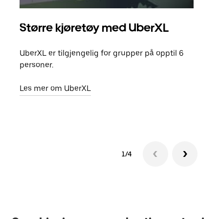
Større kjøretøy med UberXL
Gr
UberXL er tilgjengelig for grupper på opptil 6
Når d
personer.
grup
hent
Les mer om UberXL
Finn
1/4