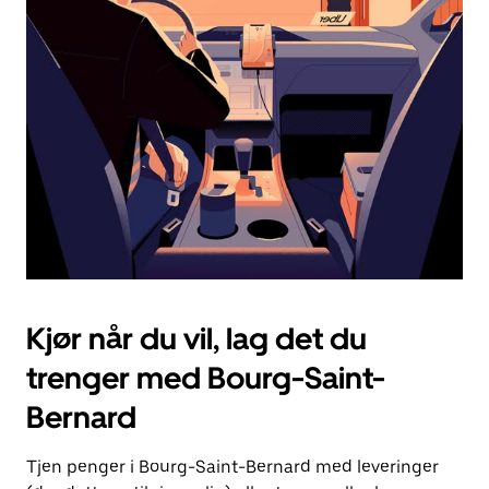
Esc-
knappen
for
å
lukke
kalenderen.
Kjør når du vil, lag det du
trenger med Bourg-Saint-
Bernard
Tjen penger i Bourg-Saint-Bernard med leveringer