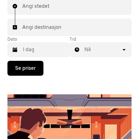
Angi stedet
Angi destinasjon
Dato
Tid
Nå
Trykk
Se priser
på
piltast
ned
for
å
åpne
kalenderen
og
velge
en
dato.
Trykk
på