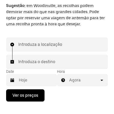
Sugestão:
em Woodinville, as recolhas podem
demorar mais do que nas grandes cidades. Pode
optar por reservar uma viagem de antemão para ter
uma recolha pronta à hora que desejar.
Introduza a localização
Introduza o destino
Date
Hora
Agora
Prima
Ver os preços
a
tecla
da
seta