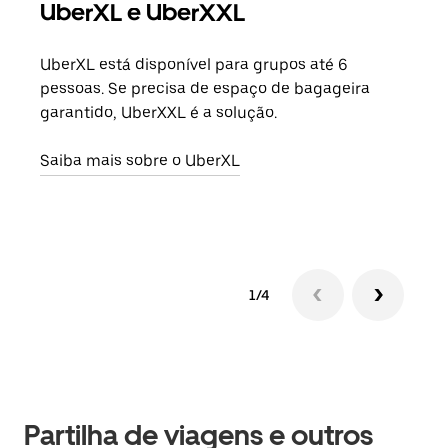
UberXL e UberXXL
Vi
UberXL está disponível para grupos até 6
Quan
pessoas. Se precisa de espaço de bagageira
para
garantido, UberXXL é a solução.
pode
ou d
Saiba mais sobre o UberXL
Saib
1/4
Partilha de viagens e outros