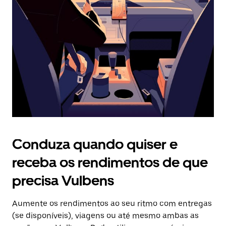
o
botão
Esc
para
fechar
o
calendário.
Conduza quando quiser e
receba os rendimentos de que
precisa Vulbens
Aumente os rendimentos ao seu ritmo com entregas
(se disponíveis), viagens ou até mesmo ambas as