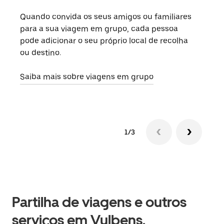
Quando convida os seus amigos ou familiares
Se h
para a sua viagem em grupo, cada pessoa
grup
pode adicionar o seu próprio local de recolha
viag
ou destino.
segu
Saiba mais sobre viagens em grupo
1/3
Partilha de viagens e outros
serviços em Vulbens,