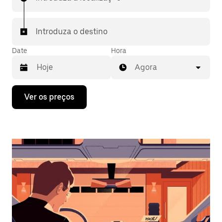
Introduza o destino
Date
Hora
Agora
Prima
Ver os preços
a
tecla
da
seta
para
interagir
com
o
calendário
e
selecionar
uma
data.
Prima