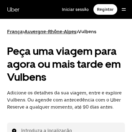
Avançar
para
Uber
Iniciar sessão
Registar
o
conteúdo
principal
França
>
Auvergne-Rhône-Alpes
>
Vulbens
Peça uma viagem para
agora ou mais tarde em
Vulbens
Adicione os detalhes da sua viagem, entre e explore
Vulbens. Ou agende com antecedência com o Uber
Reserve a qualquer momento, até 90 dias antes.
Introduza a localização