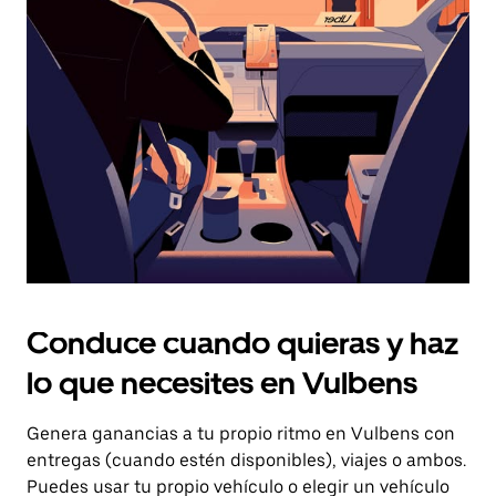
el
botón
de
escape
para
cerrar
el
calendario.
Conduce cuando quieras y haz
lo que necesites en Vulbens
Genera ganancias a tu propio ritmo en Vulbens con
entregas (cuando estén disponibles), viajes o ambos.
Puedes usar tu propio vehículo o elegir un vehículo