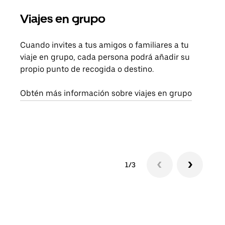
Viajes en grupo
Sol
Cuando invites a tus amigos o familiares a tu
Si s
viaje en grupo, cada persona podrá añadir su
pued
propio punto de recogida o destino.
viaj
sigu
Obtén más información sobre viajes en grupo
1/3