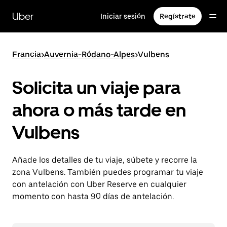
Ir
al
Uber
Iniciar sesión
Regístrate
contenido
principal
Francia
>
Auvernia-Ródano-Alpes
>
Vulbens
Solicita un viaje para
ahora o más tarde en
Vulbens
Añade los detalles de tu viaje, súbete y recorre la
zona Vulbens. También puedes programar tu viaje
con antelación con Uber Reserve en cualquier
momento con hasta 90 días de antelación.