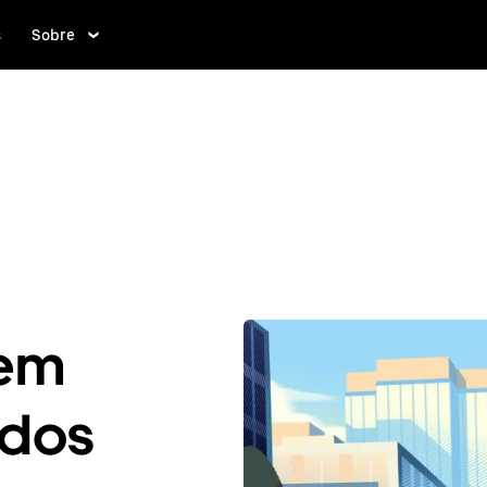
s
Sobre
 em
ados