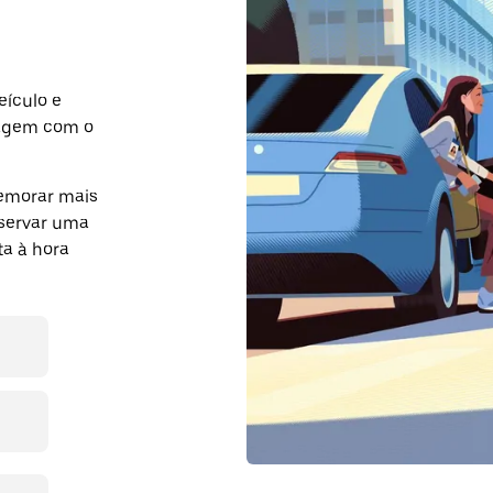
eículo e
iagem com o
demorar mais
eservar uma
a à hora