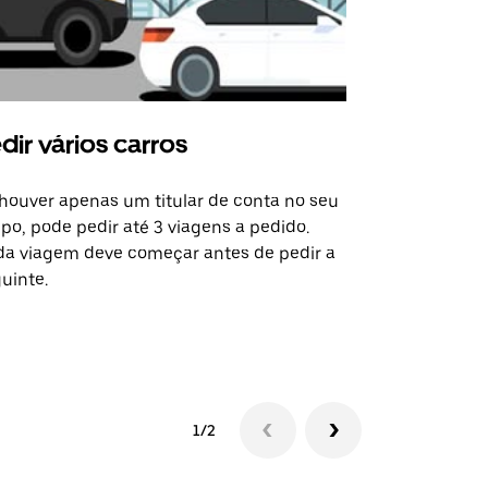
dir vários carros
Uber Shu
houver apenas um titular de conta no seu
A opção de s
po, pode pedir até 3 viagens a pedido.
determinado
a viagem deve começar antes de pedir a
locais de ev
uinte.
Ver disponib
1/2