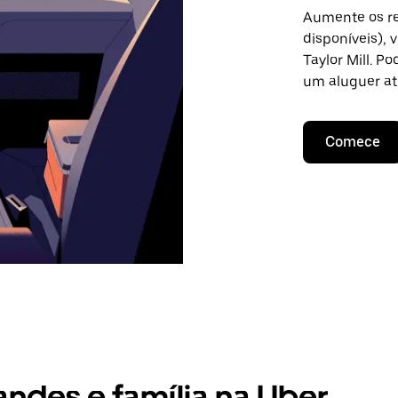
Aumente os re
disponíveis),
Taylor Mill. P
um aluguer at
Comece
andes e família na Uber