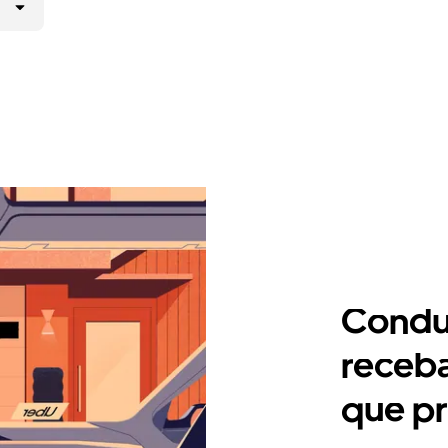
Condu
receb
que pr