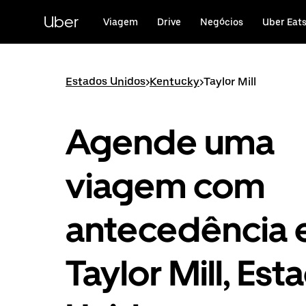
Avançar
para
Uber
Viagem
Drive
Negócios
Uber Eat
o
conteúdo
principal
Estados Unidos
>
Kentucky
>
Taylor Mill
Agende uma
viagem com
antecedência
Taylor Mill, Est