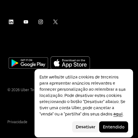
Este website utiliza cookies de terceiros
para apresentar anúncios relevantes e
fornecer personalização ao relembrar a sua
©
2026
Uber Technologies Inc.
localização. Pode desativar estes cookies
selecionando o botão "Desativar" abaixo. Se
tiver uma conta Uber, pode cancelar a
"venda" ou a "partilha" dos seus dados
aqui
.
Privacidade
Acessibilidade
Termos
Desativar
Entendido