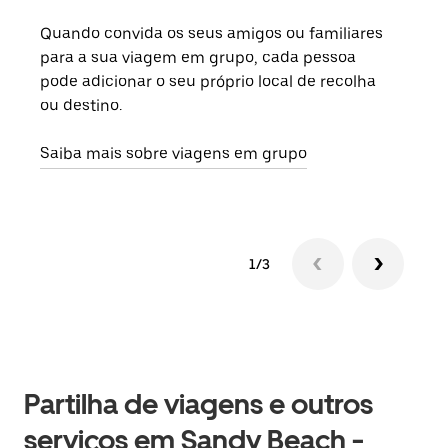
Quando convida os seus amigos ou familiares
Se h
para a sua viagem em grupo, cada pessoa
grup
pode adicionar o seu próprio local de recolha
viag
ou destino.
segu
Saiba mais sobre viagens em grupo
1/3
Partilha de viagens e outros
serviços em Sandy Beach -