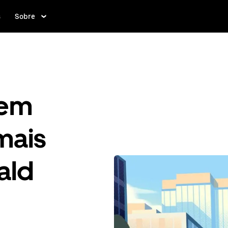
s
Sobre
gem
mais
ald