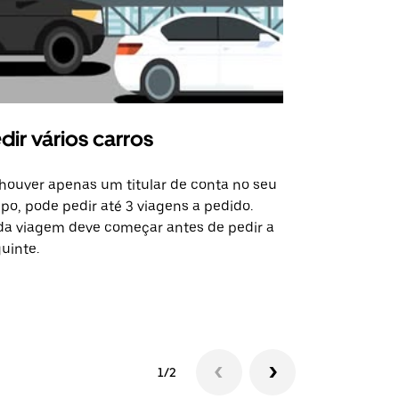
dir vários carros
Uber Shu
houver apenas um titular de conta no seu
A opção de s
po, pode pedir até 3 viagens a pedido.
determinado
a viagem deve começar antes de pedir a
locais de ev
uinte.
Ver disponib
1/2