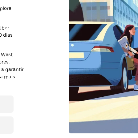
plore
Uber
0 dias
 West
res.
a garantir
ja mais