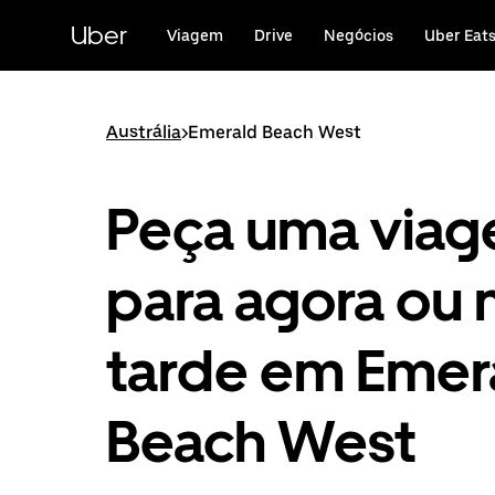
Avançar
para
Uber
Viagem
Drive
Negócios
Uber Eat
o
conteúdo
principal
Austrália
>
Emerald Beach West
Peça uma via
para agora ou 
tarde em Emer
Beach West