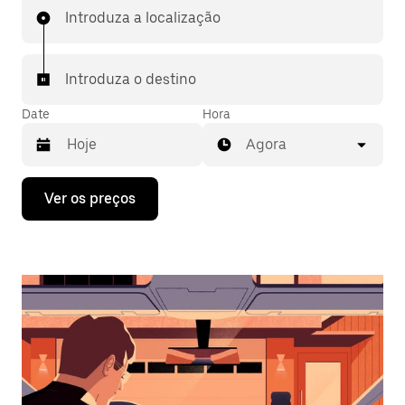
Introduza a localização
Introduza o destino
Date
Hora
Agora
Prima
Ver os preços
a
tecla
da
seta
para
interagir
com
o
calendário
e
selecionar
uma
data.