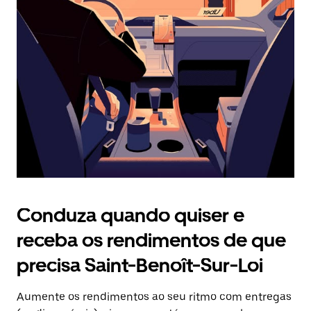
Prima
o
botão
Esc
para
fechar
o
calendário.
Conduza quando quiser e
receba os rendimentos de que
precisa Saint-Benoît-Sur-Loi
Aumente os rendimentos ao seu ritmo com entregas