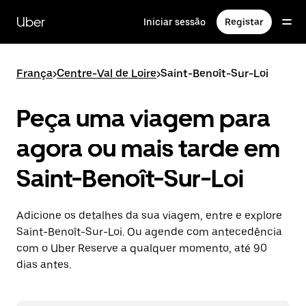
Avançar
para
Uber
Iniciar sessão
Registar
o
conteúdo
principal
França
>
Centre-Val de Loire
>
Saint-Benoît-Sur-Loi
Peça uma viagem para
agora ou mais tarde em
Saint-Benoît-Sur-Loi
Adicione os detalhes da sua viagem, entre e explore
Saint-Benoît-Sur-Loi. Ou agende com antecedência
com o Uber Reserve a qualquer momento, até 90
dias antes.