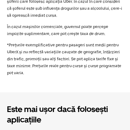
șoferii care folosesc aplicația Uber. În cazul în care consideri
că șoferul este sub influența drogurilor sau a alcoolului, cere-i
să oprească imediat cursa.
În cazul mașinilor comerciale, guvernul poate percepe
impozite suplimentare, care pot crește taxa de drum.
*Prețurile exemplificative pentru pasageri sunt medii pentru
UberX și nu reflectă variațiile cauzate de geografie, întârzieri
din trafic, promoții sau alți factori. Se pot aplica tarife fixe și
taxe minime. Prețurile reale pentru curse și curse programate
pot varia.
Este mai ușor dacă folosești
aplicațiile