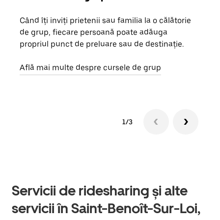
Când îți inviți prietenii sau familia la o călătorie
Dacă
de grup, fiecare persoană poate adăuga
tău,
propriul punct de preluare sau de destinație.
cere
de a
Află mai multe despre cursele de grup
1/3
Servicii de ridesharing și alte
servicii în Saint-Benoît-Sur-Loi,