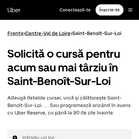
Accesează
direct
Uber
Conectează-te
Înscrie-te
conținutul
principal
Franța
>
Centre-Val de Loire
>
Saint-Benoît-Sur-Loi
Solicită o cursă pentru
acum sau mai târziu în
Saint-Benoît-Sur-Loi
Adaugă detaliile cursei, urcă și călătorește Saint-
Benoît-Sur-Loi. . . . Sau programează oricând în avans
cu Uber Reserve, cu până la 90 de zile înainte.
Introdu un loc