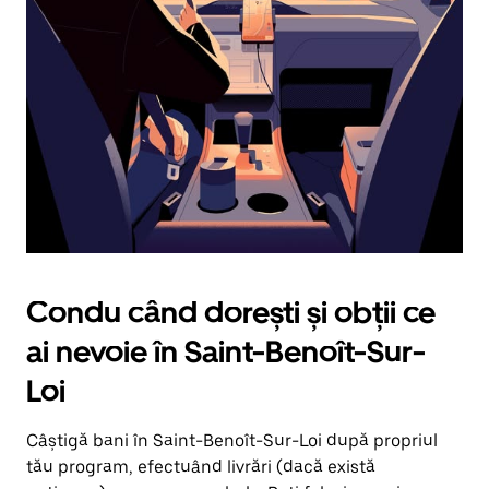
în
jos.
Închide
calendarul
apăsând
pe
butonul
Escape.
Condu când dorești și obții ce
ai nevoie în Saint-Benoît-Sur-
Loi
Câștigă bani în Saint-Benoît-Sur-Loi după propriul
tău program, efectuând livrări (dacă există