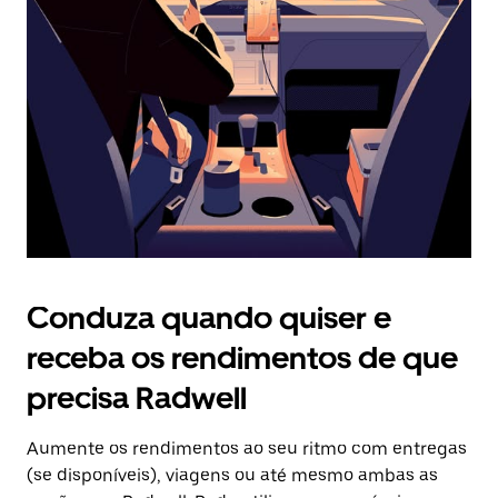
o
botão
Esc
para
fechar
o
calendário.
Conduza quando quiser e
receba os rendimentos de que
precisa Radwell
Aumente os rendimentos ao seu ritmo com entregas
(se disponíveis), viagens ou até mesmo ambas as