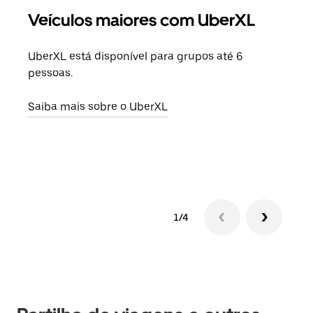
Veículos maiores com UberXL
Vi
UberXL está disponível para grupos até 6
Quan
pessoas.
para
pode
Saiba mais sobre o UberXL
ou d
Saib
1/4