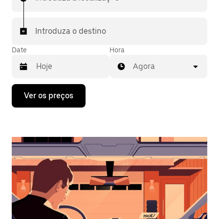
Introduza o destino
Date
Hora
Agora
Prima
Ver os preços
a
tecla
da
seta
para
interagir
com
o
calendário
e
selecionar
uma
data.
Prima