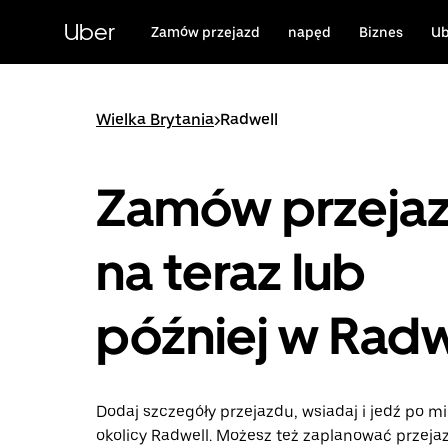
Przejdź
do
Uber
Zamów przejazd
napęd
Biznes
Ub
głównej
zawartości
Wielka Brytania
>
Radwell
Zamów przeja
na teraz lub
później w Radw
Dodaj szczegóły przejazdu, wsiadaj i jedź po mi
okolicy Radwell. Możesz też zaplanować przeja