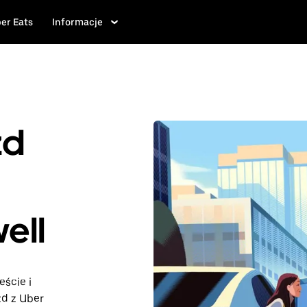
er Eats
Informacje
zd
ell
eście i
zd z Uber