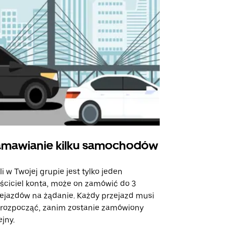
mawianie kilku samochodów
Uber Shu
li w Twojej grupie jest tylko jeden
Opcja Shutt
ściciel konta, może on zamówić do 3
trasach lot
ejazdów na żądanie. Każdy przejazd musi
miejscach w
 rozpocząć, zanim zostanie zamówiony
ejny.
Zobacz dost