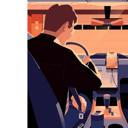
klawisz
„Escape”,
aby
zamknąć
kalendarz.