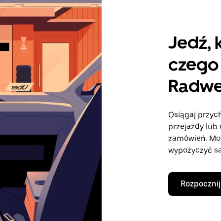
Jedź, 
czego 
Radwe
Osiągaj przych
przejazdy lub 
zamówień. Mo
wypożyczyć sa
Rozpocznij