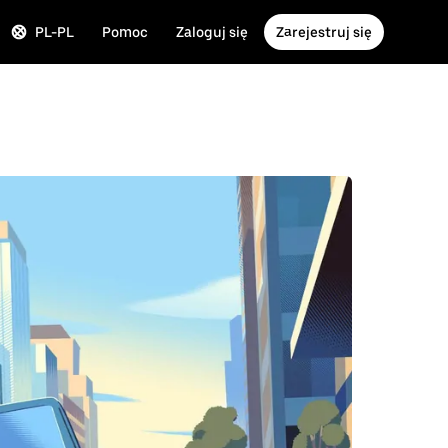
PL-PL
Pomoc
Zaloguj się
Zarejestruj się