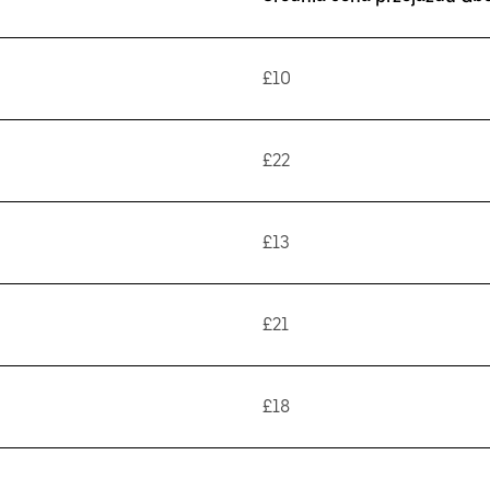
£10
£22
£13
£21
£18