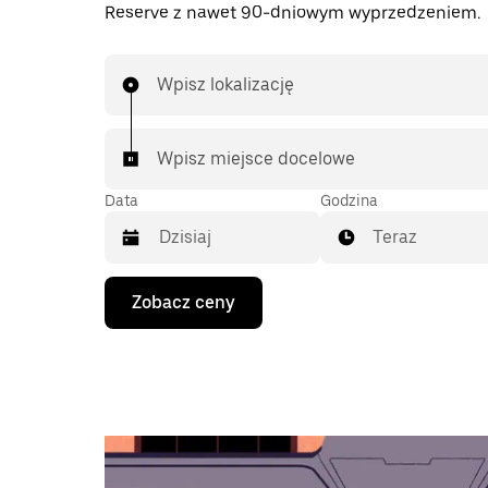
Reserve z nawet 90-dniowym wyprzedzeniem.
Wpisz lokalizację
Wpisz miejsce docelowe
Data
Godzina
Teraz
Naciśnij
Zobacz ceny
klawisz
strzałki
w dół,
aby
przejść
do
kalendarza
i wybrać
datę.
Naciśnij