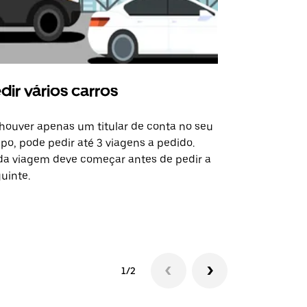
dir vários carros
Uber Shu
houver apenas um titular de conta no seu
A opção de s
po, pode pedir até 3 viagens a pedido.
determinado
a viagem deve começar antes de pedir a
locais de ev
uinte.
Ver disponib
1/2