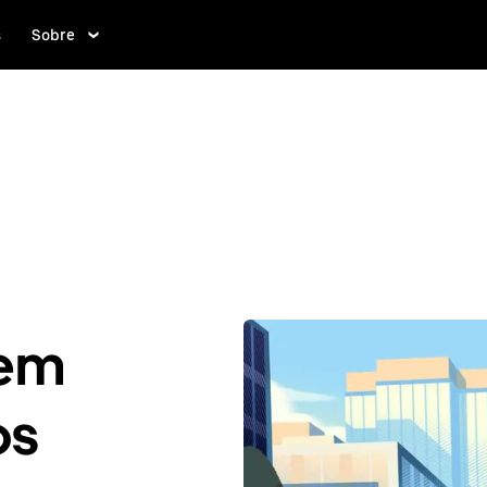
s
Sobre
 em
os