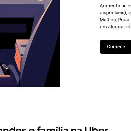
Aumente os re
disponíveis),
Medina. Pode u
um aluguer at
Comece
andes e família na Uber