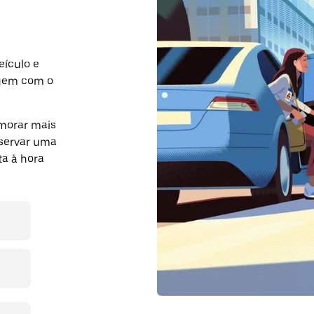
eículo e
agem com o
morar mais
eservar uma
a à hora