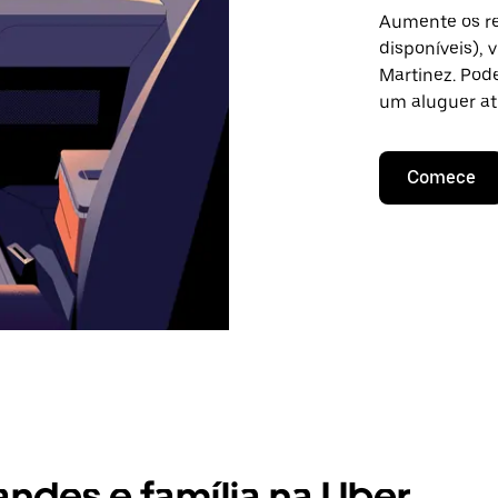
Aumente os re
disponíveis),
Martinez. Pode
um aluguer at
Comece
andes e família na Uber