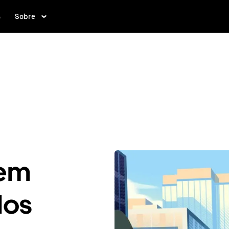
s
Sobre
 em
dos