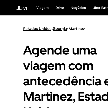
Avançar
para
Uber
Viagem
Drive
Negócios
Uber Eat
o
conteúdo
principal
Estados Unidos
>
Georgia
>
Martinez
Agende uma
viagem com
antecedência
Martinez, Esta