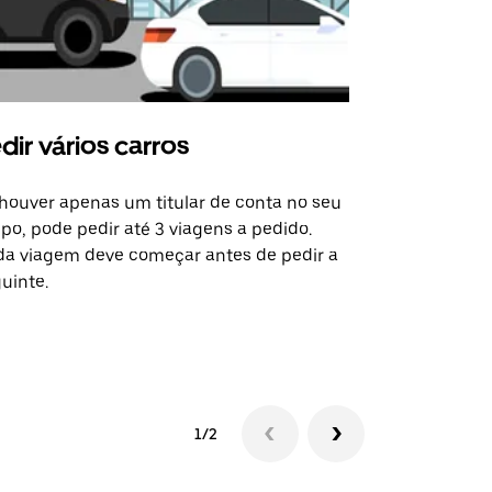
dir vários carros
Uber Shu
houver apenas um titular de conta no seu
A opção de s
po, pode pedir até 3 viagens a pedido.
determinado
a viagem deve começar antes de pedir a
locais de ev
uinte.
Ver disponib
1/2