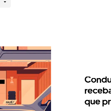
Condu
receb
que pr