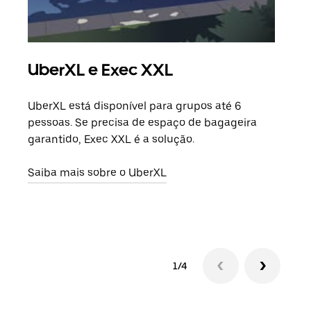
UberXL e Exec XXL
Vi
UberXL está disponível para grupos até 6
Quan
pessoas. Se precisa de espaço de bagageira
para
garantido, Exec XXL é a solução.
pode
ou d
Saiba mais sobre o UberXL
Saib
1/4