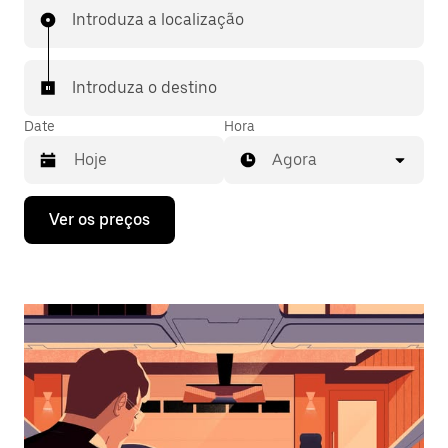
Introduza a localização
Introduza o destino
Date
Hora
Agora
Prima
Ver os preços
a
tecla
da
seta
para
interagir
com
o
calendário
e
selecionar
uma
data.