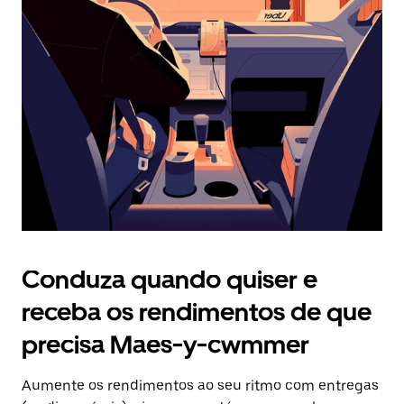
Prima
o
botão
Esc
para
fechar
o
calendário.
Conduza quando quiser e
receba os rendimentos de que
precisa Maes-y-cwmmer
Aumente os rendimentos ao seu ritmo com entregas