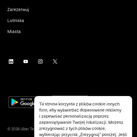
Zarezerwuj
Lotniska
Miasta
Ta strona korzysta z plików cookie innych
firm, aby wyświetlać dopasowane reklamy
i zapewniać personalizację poprzez
zapamiętywanie Twojej lokalizacji. Możesz
zrezygnować z tych plików cookie,
©
2026
Uber Technologies Inc.
wybierając przycisk „Zrezygnuj” poniżej. Jeśli