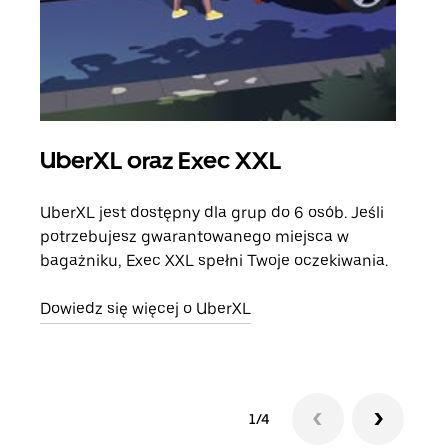
UberXL oraz Exec XXL
Pr
UberXL jest dostępny dla grup do 6 osób. Jeśli
Gdy 
potrzebujesz gwarantowanego miejsca w
prze
bagażniku, Exec XXL spełni Twoje oczekiwania.
doda
Dowiedz się więcej o UberXL
Dowi
1/4