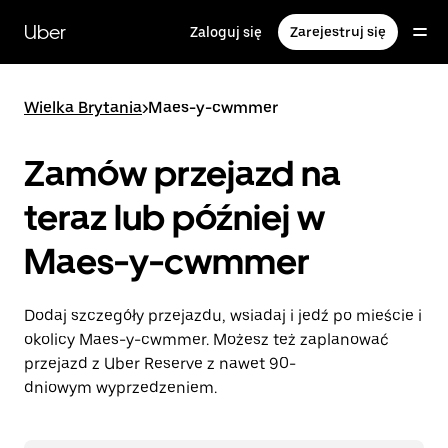
Przejdź
do
Uber
Zaloguj się
Zarejestruj się
głównej
zawartości
Wielka Brytania
>
Maes-y-cwmmer
Zamów przejazd na
teraz lub później w
Maes-y-cwmmer
Dodaj szczegóły przejazdu, wsiadaj i jedź po mieście i
okolicy Maes-y-cwmmer. Możesz też zaplanować
przejazd z Uber Reserve z nawet 90-
dniowym wyprzedzeniem.