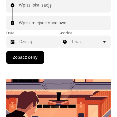
Wpisz lokalizację
Wpisz miejsce docelowe
Data
Godzina
Teraz
Naciśnij
Zobacz ceny
klawisz
strzałki
w dół,
aby
przejść
do
kalendarza
i wybrać
datę.
Naciśnij
klawisz
„Escape”,
aby