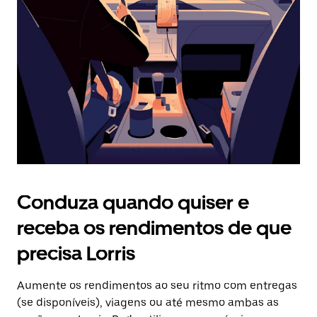
o
botão
Esc
para
fechar
o
calendário.
Conduza quando quiser e
receba os rendimentos de que
precisa Lorris
Aumente os rendimentos ao seu ritmo com entregas
(se disponíveis), viagens ou até mesmo ambas as