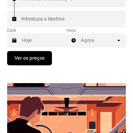
Introduza o destino
Date
Hora
Agora
Prima
Ver os preços
a
tecla
da
seta
para
interagir
com
o
calendário
e
selecionar
uma
data.
Prima