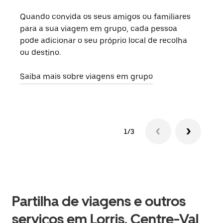
Quando convida os seus amigos ou familiares
Se h
para a sua viagem em grupo, cada pessoa
grup
pode adicionar o seu próprio local de recolha
viag
ou destino.
segu
Saiba mais sobre viagens em grupo
1/3
Partilha de viagens e outros
serviços em Lorris, Centre-Val