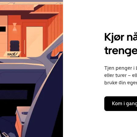
Kjør nå
trenge
Tjen penger i 
eller turer – 
bruke din egen 
Kom i gan