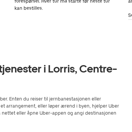
forespørsel. Hver tur må starte før neste tur
a
kan bestilles.
S
enester i Lorris, Centre-
r. Enten du reiser til jernbanestasjonen eller
 et arrangement, eller løper ærend i byen, hjelper Uber
 nettet eller åpne Uber-appen og angi destinasjonen