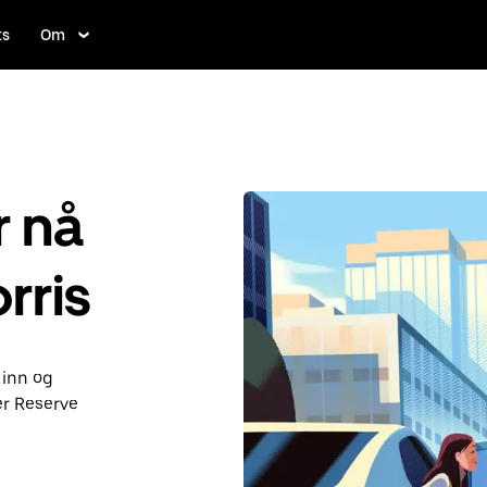
ts
Om
r nå
orris
 inn og
er Reserve