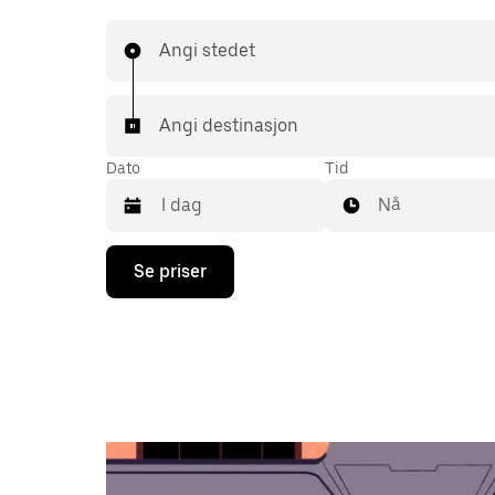
Angi stedet
Angi destinasjon
Dato
Tid
Nå
Trykk
Se priser
på
piltast
ned
for
å
åpne
kalenderen
og
velge
en
dato.