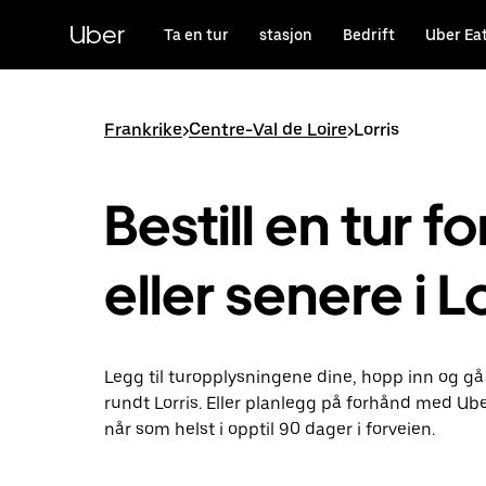
Hopp
til
Uber
Ta en tur
stasjon
Bedrift
Uber Ea
hovedinnholdet
Frankrike
>
Centre-Val de Loire
>
Lorris
Bestill en tur fo
eller senere i L
Legg til turopplysningene dine, hopp inn og gå
rundt Lorris. Eller planlegg på forhånd med Ub
når som helst i opptil 90 dager i forveien.