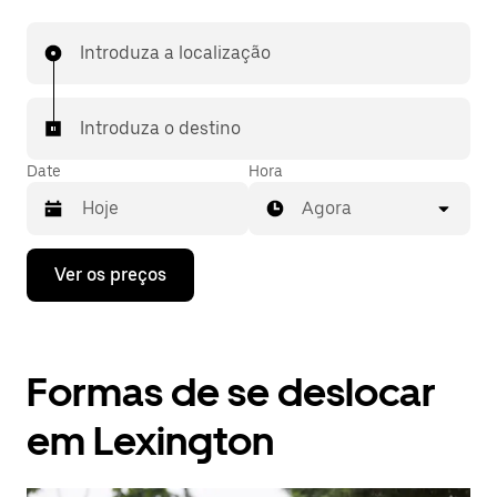
Introduza a localização
Introduza o destino
Date
Hora
Agora
Prima
Ver os preços
a
tecla
da
seta
para
Formas de se deslocar
interagir
com
o
em Lexington
calendário
e
selecionar