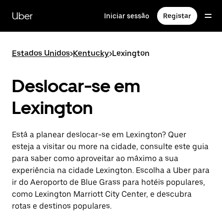
Avançar
para
Uber
Iniciar sessão
Registar
o
conteúdo
principal
Estados Unidos
>
Kentucky
>
Lexington
Deslocar-se em
Lexington
Está a planear deslocar-se em Lexington? Quer
esteja a visitar ou more na cidade, consulte este guia
para saber como aproveitar ao máximo a sua
experiência na cidade Lexington. Escolha a Uber para
ir do Aeroporto de Blue Grass para hotéis populares,
como Lexington Marriott City Center, e descubra
rotas e destinos populares.