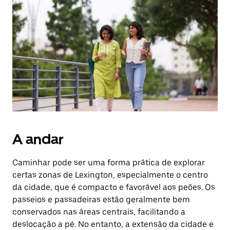
uma
data.
Prima
o
botão
Esc
para
fechar
o
calendário.
A andar
Caminhar pode ser uma forma prática de explorar
certas zonas de Lexington, especialmente o centro
da cidade, que é compacto e favorável aos peões. Os
passeios e passadeiras estão geralmente bem
conservados nas áreas centrais, facilitando a
deslocação a pé. No entanto, a extensão da cidade e