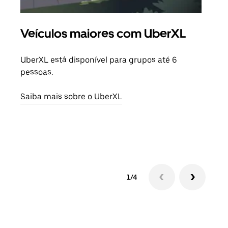
Veículos maiores com UberXL
Vi
UberXL está disponível para grupos até 6
Quan
pessoas.
para
pode
Saiba mais sobre o UberXL
ou d
Saib
1/4