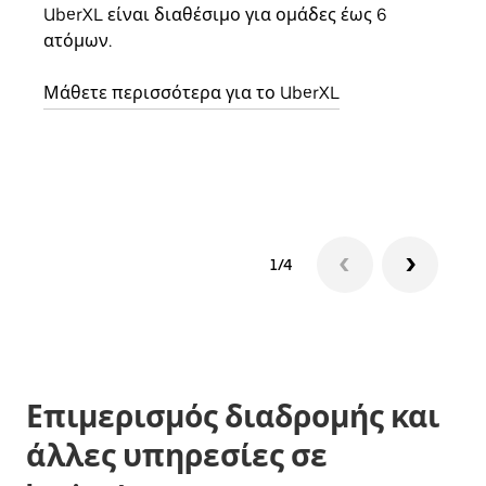
οικο
UberXL είναι διαθέσιμο για ομάδες έως 6
κάθε
ατόμων.
σημε
Μάθετε περισσότερα για το UberXL
Μάθε
δια
1/4
Επιμερισμός διαδρομής και
άλλες υπηρεσίες σε