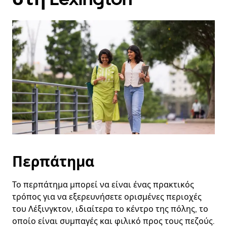
στο
ημερολόγιο
και
να
επιλέξετε
μια
ημερομηνία.
Πατήστε
το
πλήκτρο
escape
για
να
κλείσετε
το
ημερολόγιο.
Περπάτημα
Το περπάτημα μπορεί να είναι ένας πρακτικός
τρόπος για να εξερευνήσετε ορισμένες περιοχές
του Λέξινγκτον, ιδιαίτερα το κέντρο της πόλης, το
οποίο είναι συμπαγές και φιλικό προς τους πεζούς.