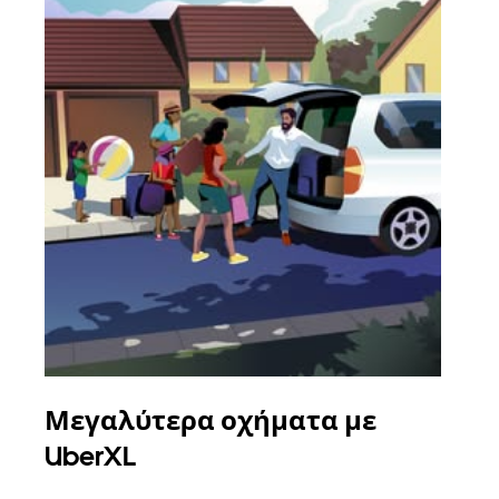
Μεγαλύτερα οχήματα με
Ομ
UberXL
Όταν