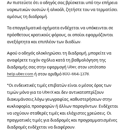
Αν πιστεύετε ότι ο οδηγός σας βρίσκεται υπό την επήρεια
ναρκωτικών ουσιών ή αλκοόλ, ζητήστε του να τερματίσει
αμέσως τη διαδρομή.
Τα επαγγελματικά οχήματα ενδέχεται να υπόκεινται σε
πρόσθετους κρατικούς φόρους, οι οποίοι εφαρμόζονται
ανεξάρτητα και επιπλέον των διοδίων.
Αφού ο οδηγός ολοκληρώσει τη διαδρομή, μπορείτε να
αναφέρετε τυχόν σχόλια κατά τη βαθμολόγηση της
διαδρομής σας στην εφαρμογή Uber, στον ιστότοπο
help.uber.com
ή στον αριθμό 800-664-1378.
*Οι ενδεικτικές τιμές επιβατών είναι ο μέσος όρος των
τιμών μόνο για το UberX και δεν αντικατοπτρίζουν
διακυμάνσεις λόγω γεωγραφίας, καθυστερήσεων στην
κυκλοφορία, προσφορών ή άλλων παραγόντων. Ενδέχεται
να ισχύουν σταθερές τιμές και ελάχιστες χρεώσεις. Οι
πραγματικές τιμές για διαδρομές και προγραμματισμένες
διαδρομές ενδέχεται να διαφέρουν.