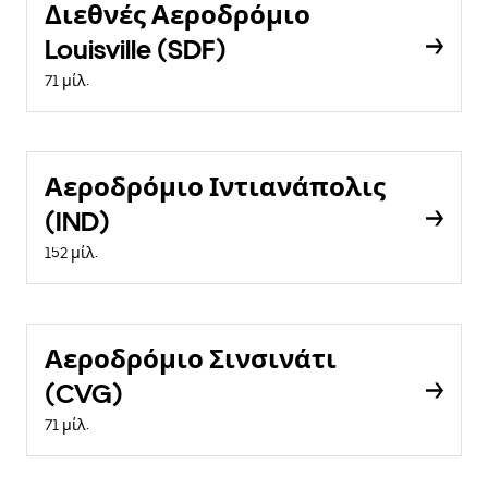
Διεθνές Αεροδρόμιο
Louisville (SDF)
71 μίλ.
Αεροδρόμιο Ιντιανάπολις
(IND)
152 μίλ.
Αεροδρόμιο Σινσινάτι
(CVG)
71 μίλ.