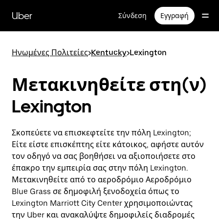
Μετάβαση
στο
Uber
Σύνδεση
Εγγραφή
κύριο
περιεχόμενο
Ηνωμένες Πολιτείες
>
Kentucky
>
Lexington
Μετακινηθείτε στη(ν)
Lexington
Σκοπεύετε να επισκεφτείτε την πόλη Lexington;
Είτε είστε επισκέπτης είτε κάτοικος, αφήστε αυτόν
τον οδηγό να σας βοηθήσει να αξιοποιήσετε στο
έπακρο την εμπειρία σας στην πόλη Lexington.
Μετακινηθείτε από το αεροδρόμιο Αεροδρόμιο
Blue Grass σε δημοφιλή ξενοδοχεία όπως το
Lexington Marriott City Center χρησιμοποιώντας
την Uber και ανακαλύψτε δημοφιλείς διαδρομές