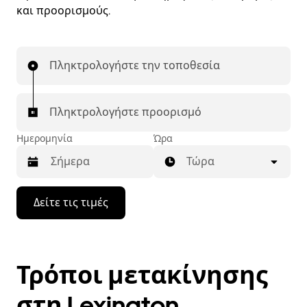
και προορισμούς.
Πληκτρολογήστε την τοποθεσία
Πληκτρολογήστε προορισμό
Ημερομηνία
Ώρα
Τώρα
Πατήστε
Δείτε τις τιμές
το
πλήκτρο
με
το
κάτω
Τρόποι μετακίνησης
βέλος
για
να
στη Lexington
μετακινηθείτε