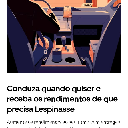
Prima
o
botão
Esc
para
fechar
o
calendário.
Conduza quando quiser e
receba os rendimentos de que
precisa Lespinasse
Aumente os rendimentos ao seu ritmo com entregas