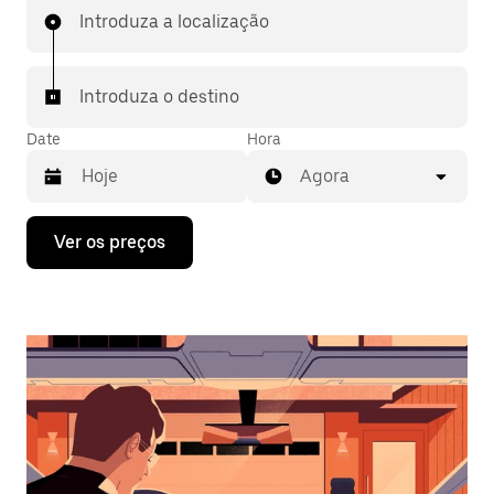
Introduza a localização
Introduza o destino
Date
Hora
Agora
Prima
Ver os preços
a
tecla
da
seta
para
interagir
com
o
calendário
e
selecionar
uma
data.