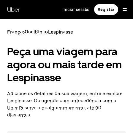
Avançar
para
Uber
Iniciar sessão
Registar
o
conteúdo
principal
França
>
Occitânia
>
Lespinasse
Peça uma viagem para
agora ou mais tarde em
Lespinasse
Adicione os detalhes da sua viagem, entre e explore
Lespinasse. Ou agende com antecedência com o
Uber Reserve a qualquer momento, até 90
dias antes.