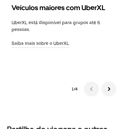
Veículos maiores com UberXL
Vi
UberXL está disponível para grupos até 6
Quan
pessoas.
para
pode
Saiba mais sobre o UberXL
ou d
Saib
1/4