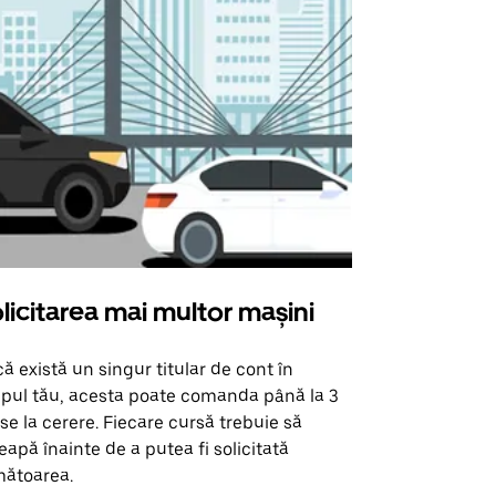
licitarea mai multor mașini
Uber Shu
ă există un singur titular de cont în
Opțiunea noa
pul tău, acesta poate comanda până la 3
pentru anumi
se la cerere. Fiecare cursă trebuie să
locații de 
eapă înainte de a putea fi solicitată
ătoarea.
Vezi disponib