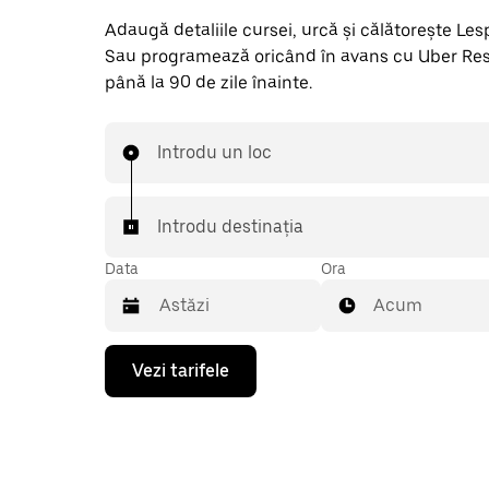
Adaugă detaliile cursei, urcă și călătorește Lespi
Sau programează oricând în avans cu Uber Res
până la 90 de zile înainte.
Introdu un loc
Introdu destinația
Data
Ora
Acum
Pentru
Vezi tarifele
a
deschide
calendarul
și
a
selecta