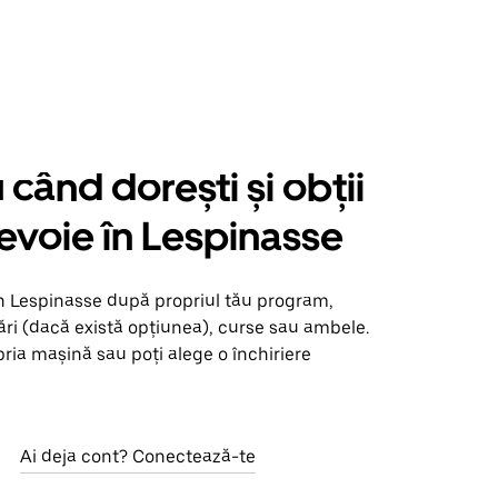
când dorești și obții
nevoie în Lespinasse
în Lespinasse după propriul tău program,
ări (dacă există opțiunea), curse sau ambele.
opria mașină sau poți alege o închiriere
Ai deja cont? Conectează-te