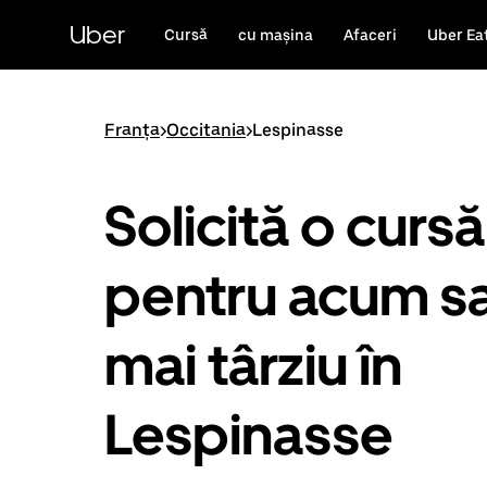
Accesează
direct
Uber
Cursă
cu mașina
Afaceri
Uber Ea
conținutul
principal
Franța
>
Occitania
>
Lespinasse
Solicită o cursă
pentru acum s
mai târziu în
Lespinasse