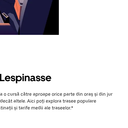
n Lespinasse
 o cursă către aproape orice parte din oraș și din jur
ecât altele. Aici poți explora trasee populare
inații și tarife medii ale traseelor.*