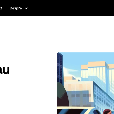
ts
Despre
au