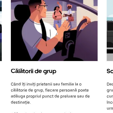
Călătorii de grup
So
Când îți inviți prietenii sau familia la o
Dac
călătorie de grup, fiecare persoană poate
gru
adăuga propriul punct de preluare sau de
cur
destinație.
înc
urm