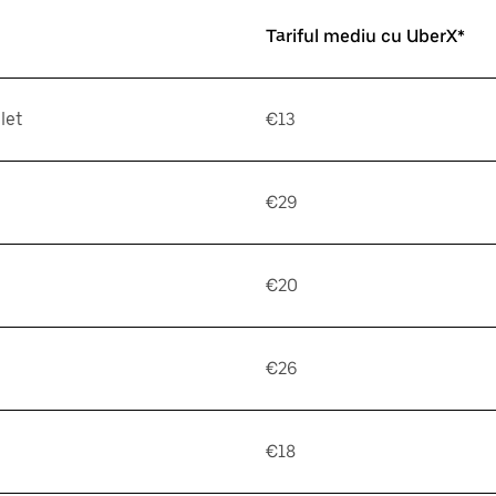
Tariful mediu cu UberX*
let
€13
€29
€20
€26
€18