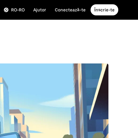
RO-RO
Ajutor
Conectează-te
Înscrie-te