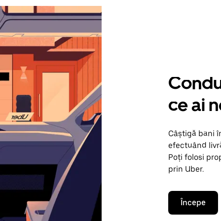
Condu 
ce ai 
Câștigă bani 
efectuând livr
Poți folosi pr
prin Uber.
Începe