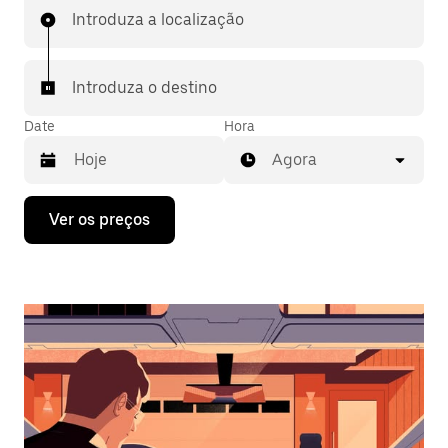
Introduza a localização
Introduza o destino
Date
Hora
Agora
Prima
Ver os preços
a
tecla
da
seta
para
interagir
com
o
calendário
e
selecionar
uma
data.