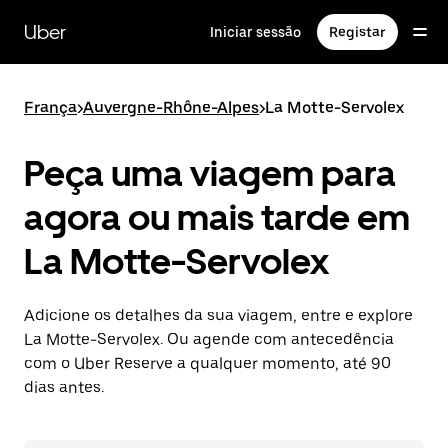
Avançar
para
Uber
Iniciar sessão
Registar
o
conteúdo
principal
França
>
Auvergne-Rhône-Alpes
>
La Motte-Servolex
Peça uma viagem para
agora ou mais tarde em
La Motte-Servolex
Adicione os detalhes da sua viagem, entre e explore
La Motte-Servolex. Ou agende com antecedência
com o Uber Reserve a qualquer momento, até 90
dias antes.