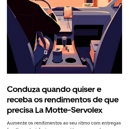
Prima
o
botão
Esc
para
fechar
o
calendário.
Conduza quando quiser e
receba os rendimentos de que
precisa La Motte-Servolex
Aumente os rendimentos ao seu ritmo com entregas