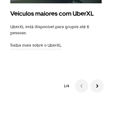
Veículos maiores com UberXL
Vi
UberXL está disponível para grupos até 6
Quan
pessoas.
para
pode
Saiba mais sobre o UberXL
ou d
Saib
1/4