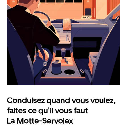
calendrier
et
sélectionner
une
date.
Appuyez
sur
la
touche
d'échappement
pour
fermer
le
calendrier.
Conduisez quand vous voulez,
faites ce qu'il vous faut
La Motte-Servolex