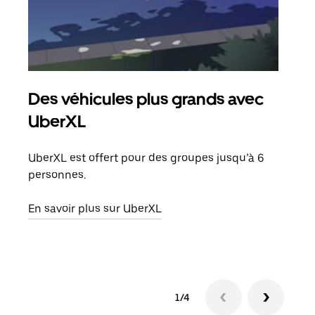
Des véhicules plus grands avec
Co
UberXL
Lors
votr
UberXL est offert pour des groupes jusqu’à 6
ajou
personnes.
de d
En savoir plus sur UberXL
En s
1/4