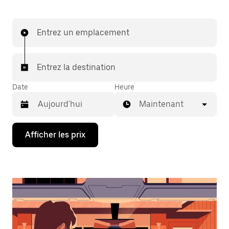
Entrez un emplacement
Entrez la destination
Date
Heure
Maintenant
Appuyez
Afficher les prix
sur
la
flèche
vers
le
bas
pour
interagir
avec
le