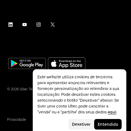
Este website utiliza cookies de terceiros
para apresentar anúncios relevantes e
fornecer personalização ao relembrar a sua
©
2026
Uber Technologies Inc.
localização. Pode desativar estes cookies
selecionando o botão "Desativar" abaixo. Se
tiver uma conta Uber, pode cancelar a
"venda" ou a "partilha" dos seus dados
aqui
.
Privacidade
Acessibilidade
Termos
Desativar
Entendido