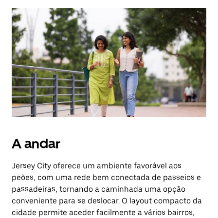
selecionar
uma
data.
Prima
o
botão
Esc
para
fechar
o
calendário.
A andar
Jersey City oferece um ambiente favorável aos
peões, com uma rede bem conectada de passeios e
passadeiras, tornando a caminhada uma opção
conveniente para se deslocar. O layout compacto da
cidade permite aceder facilmente a vários bairros,