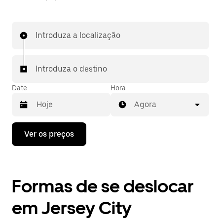
Introduza a localização
Introduza o destino
Date
Hora
Agora
Prima
Ver os preços
a
tecla
da
seta
para
Formas de se deslocar
interagir
com
o
em Jersey City
calendário
e