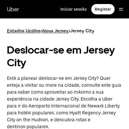
Avançar
para
Uber
Iniciar sessão
Registar
o
conteúdo
principal
Estados Unidos
>
Nova Jersey
>
Jersey City
Deslocar-se em Jersey
City
Está a planear deslocar-se em Jersey City? Quer
esteja a visitar ou more na cidade, consulte este guia
para saber como aproveitar ao máximo a sua
experiência na cidade Jersey City. Escolha a Uber
para ir do Aeroporto Internacional de Newark Liberty
para hotéis populares, como Hyatt Regency Jersey
City on the Hudson, e descubra rotas e
destinos populares.