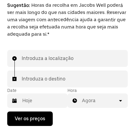
Sugestão:
Horas da recolha em Jacobs Well poderá
ser mais longo do que nas cidades maiores. Reservar
uma viagem com antecedência ajuda a garantir que
a recolha seja efetuada numa hora que seja mais
adequada para si.*
Introduza a localização
Introduza o destino
Date
Hora
Agora
Prima
Ver os preços
a
tecla
da