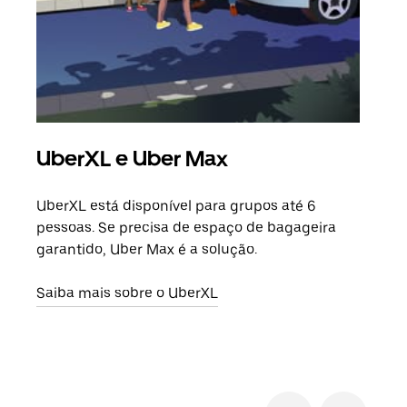
UberXL e Uber Max
Vi
UberXL está disponível para grupos até 6
Quan
pessoas. Se precisa de espaço de bagageira
para
garantido, Uber Max é a solução.
pode
ou d
Saiba mais sobre o UberXL
Saib