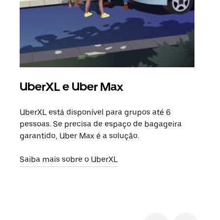
UberXL e Uber Max
Vi
UberXL está disponível para grupos até 6
Quan
pessoas. Se precisa de espaço de bagageira
para
garantido, Uber Max é a solução.
pode
ou d
Saiba mais sobre o UberXL
Saib