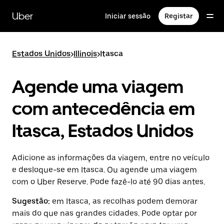
Avançar
para
Uber
Iniciar sessão
Registar
o
conteúdo
principal
Estados Unidos
>
Illinois
>
Itasca
Agende uma viagem
com antecedência em
Itasca, Estados Unidos
Adicione as informações da viagem, entre no veículo
e desloque-se em Itasca. Ou agende uma viagem
com o Uber Reserve. Pode fazê-lo até 90 dias antes.
Sugestão:
em Itasca, as recolhas podem demorar
mais do que nas grandes cidades. Pode optar por