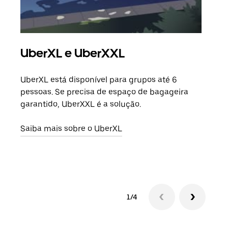
UberXL e UberXXL
Vi
UberXL está disponível para grupos até 6
Quan
pessoas. Se precisa de espaço de bagageira
para
garantido, UberXXL é a solução.
pode
ou d
Saiba mais sobre o UberXL
Saib
1/4