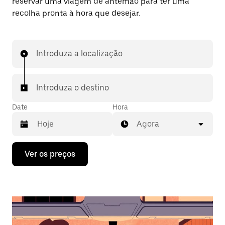
reservar uma viagem de antemão para ter uma
recolha pronta à hora que desejar.
Introduza a localização
Introduza o destino
Date
Hora
Agora
Prima
Ver os preços
a
tecla
da
seta
para
interagir
com
o