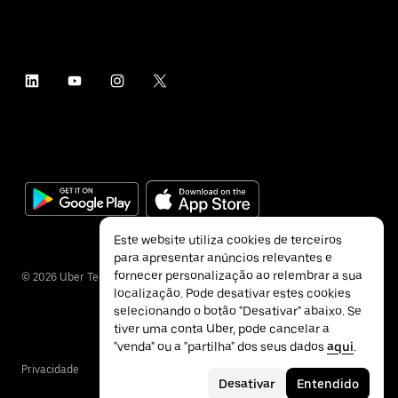
Este website utiliza cookies de terceiros
para apresentar anúncios relevantes e
fornecer personalização ao relembrar a sua
©
2026
Uber Technologies Inc.
localização. Pode desativar estes cookies
selecionando o botão "Desativar" abaixo. Se
tiver uma conta Uber, pode cancelar a
"venda" ou a "partilha" dos seus dados
aqui
.
Privacidade
Acessibilidade
Termos
Desativar
Entendido