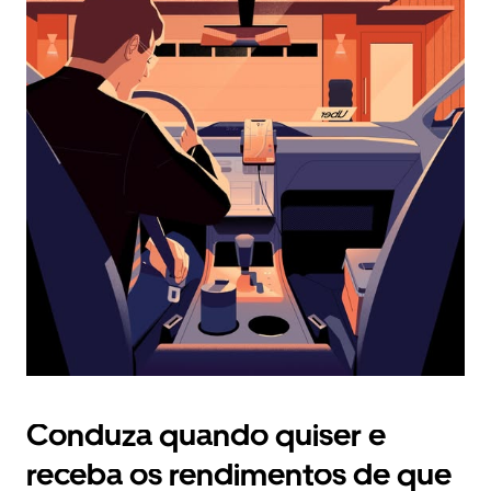
calendário
e
selecionar
uma
data.
Prima
o
botão
Esc
para
fechar
o
calendário.
Conduza quando quiser e
receba os rendimentos de que