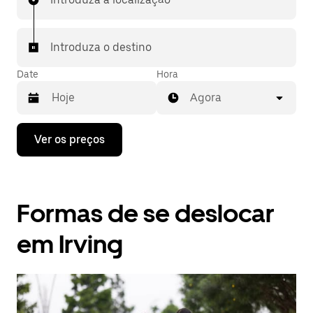
Introduza o destino
Date
Hora
Agora
Prima
Ver os preços
a
tecla
da
seta
para
Formas de se deslocar
interagir
com
o
em Irving
calendário
e
selecionar
uma
data.
Prima