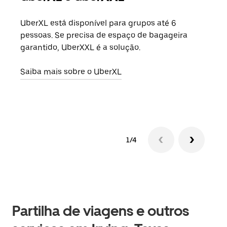
UberXL está disponível para grupos até 6
Quan
pessoas. Se precisa de espaço de bagageira
para
garantido, UberXXL é a solução.
pode
ou d
Saiba mais sobre o UberXL
Saib
1/4
Partilha de viagens e outros