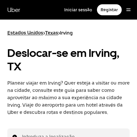
Avançar
para
Uber
Iniciar sessão
Registar
o
conteúdo
principal
Estados Unidos
>
Texas
>
Irving
Deslocar-se em Irving,
TX
Planear viajar em Irving? Quer esteja a visitar ou more
na cidade, consulte este guia para saber como
aproveitar ao máximo a sua experiência na cidade
Irving. Viaje do aeroporto para um hotel através da
Uber e descubra rotas e destinos populares.
Introduza a localização