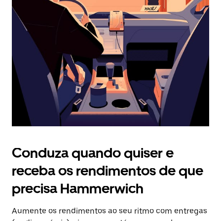
Prima
o
botão
Esc
para
fechar
o
calendário.
Conduza quando quiser e
receba os rendimentos de que
precisa Hammerwich
Aumente os rendimentos ao seu ritmo com entregas