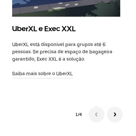
UberXL e Exec XXL
Vi
UberXL está disponível para grupos até 6
Quan
pessoas. Se precisa de espaço de bagageira
para
garantido, Exec XXL é a solução.
pode
ou d
Saiba mais sobre o UberXL
Saib
1/4