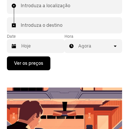
Introduza a localização
Introduza o destino
Date
Hora
Agora
Prima
Ver os preços
a
tecla
da
seta
para
interagir
com
o
calendário
e
selecionar
uma
data.