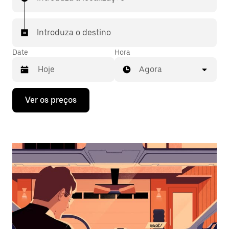
Introduza o destino
Date
Hora
Agora
Prima
Ver os preços
a
tecla
da
seta
para
interagir
com
o
calendário
e
selecionar
uma
data.
Prima