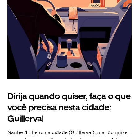
Pressione
a
tecla
“ESC”
para
fechar
o
calendário.
Dirija quando quiser, faça o que
você precisa nesta cidade:
Guillerval
Ganhe dinheiro na cidade (Guillerval) quando quiser