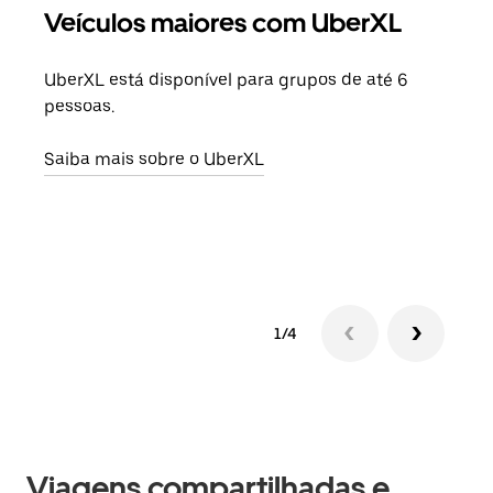
Veículos maiores com UberXL
Vi
UberXL está disponível para grupos de até 6
Ao c
pessoas.
sua 
adic
Saiba mais sobre o UberXL
dese
Saib
1/4
Viagens compartilhadas e