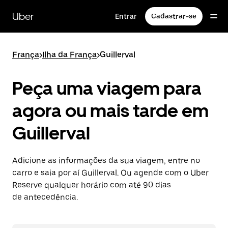
Pular
para
Uber
Entrar
Cadastrar-se
o
conteúdo
principal
França
>
Ilha da França
>
Guillerval
Peça uma viagem para
agora ou mais tarde em
Guillerval
Adicione as informações da sua viagem, entre no
carro e saia por aí Guillerval. Ou agende com o Uber
Reserve qualquer horário com até 90 dias
de antecedência.