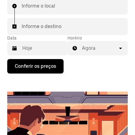
Informe o local
Informe o destino
Data
Horário
Agora
Pressione
Conferir os preços
a
seta
para
baixo
para
interagir
com
o
calendário
e
selecionar
uma
data.