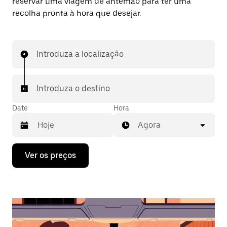
reservar uma viagem de antemão para ter uma
recolha pronta à hora que desejar.
Introduza a localização
Introduza o destino
Date
Hora
Agora
Prima
Ver os preços
a
tecla
da
seta
para
interagir
com
o