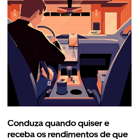
calendário
e
selecionar
uma
data.
Prima
o
botão
Esc
para
fechar
o
calendário.
Conduza quando quiser e
receba os rendimentos de que