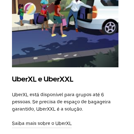
UberXL e UberXXL
Vi
UberXL está disponível para grupos até 6
Quan
pessoas. Se precisa de espaço de bagageira
para
garantido, UberXXL é a solução.
pode
ou d
Saiba mais sobre o UberXL
Saib