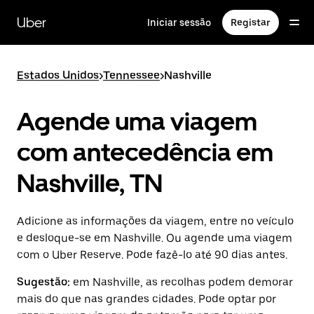
Avançar
para
Uber
Iniciar sessão
Registar
o
conteúdo
principal
Estados Unidos
>
Tennessee
>
Nashville
Agende uma viagem
com antecedência em
Nashville, TN
Adicione as informações da viagem, entre no veículo
e desloque-se em Nashville. Ou agende uma viagem
com o Uber Reserve. Pode fazê-lo até 90 dias antes.
Sugestão:
em Nashville, as recolhas podem demorar
mais do que nas grandes cidades. Pode optar por