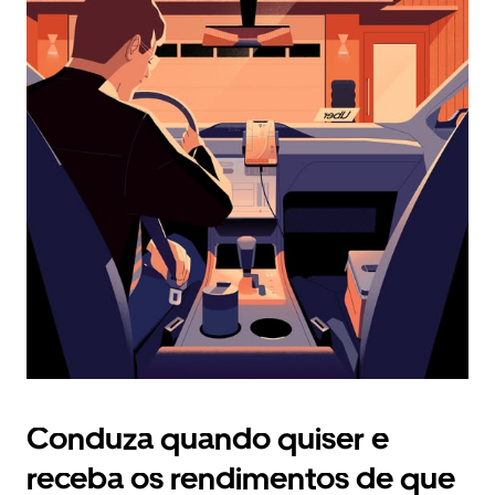
calendário
e
selecionar
uma
data.
Prima
o
botão
Esc
para
fechar
o
calendário.
Conduza quando quiser e
receba os rendimentos de que