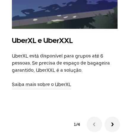
UberXL e UberXXL
Vi
UberXL está disponível para grupos até 6
Quan
pessoas. Se precisa de espaço de bagageira
para
garantido, UberXXL é a solução.
pode
ou d
Saiba mais sobre o UberXL
Saib
1/4